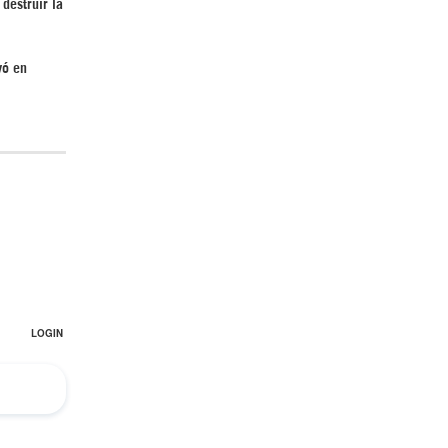
destruir la
yó en
¿Cómo será el Golfo Pérsico sin EEUU?
Irán pide “tolerancia cero” ante ataques
contra instalaciones nucleares | Detrás de
la Razón