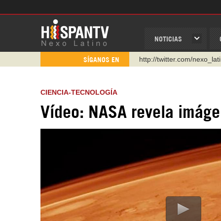
NOTICIAS
http://twitter.com/nexo_lat
SÍGANOS EN
https://t.me/hispantvcanal
https://urmedium.com/c/h
CIENCIA-TECNOLOGÍA
WhatsApp y Viber: +98 92
Vídeo: NASA revela imáge
Instagram como: hispan_t
https://www.facebook.com
https://www.youtube.com/