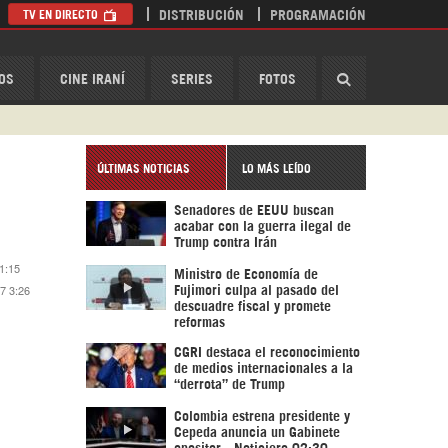
TV EN DIRECTO
DISTRIBUCIÓN
PROGRAMACIÓN
HispanTV
OS
CINE IRANÍ
SERIES
FOTOS
ÚLTIMAS NOTICIAS
LO MÁS LEÍDO
Senadores de EEUU buscan
acabar con la guerra ilegal de
Trump contra Irán
 1:15
Ministro de Economía de
17 3:26
Fujimori culpa al pasado del
descuadre fiscal y promete
reformas
CGRI destaca el reconocimiento
de medios internacionales a la
“derrota” de Trump
Colombia estrena presidente y
Cepeda anuncia un Gabinete
opositor - Noticiero 02:30