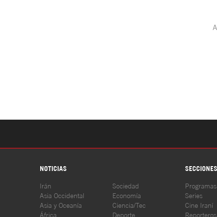
NOTICIAS
SECCIONE
Irán
Sociedad
Programas
Asia Occidental
Economía
Series
Asia y Oceanía
Ciencia/Tec
Cine Iraní
África
Deporte
Reporteros