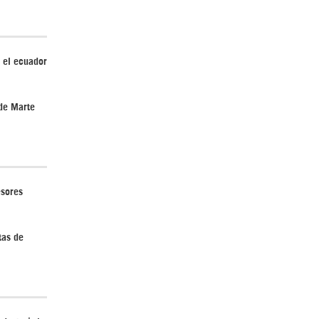
 el ecuador
El Hombre eterno | Parte 2
de Marte
esores
CGRI de Irán asesta duros golpes a EEUU
con ataque simultáneo en Asia Occidental |
tas de
Detrás de la Razón