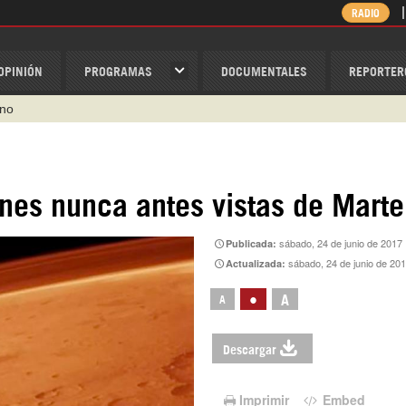
RADIO
OPINIÓN
PROGRAMAS
DOCUMENTALES
REPORTER
ino
ispantv
1 79 29 404
nes nunca antes vistas de Marte
v
sábado, 24 de junio de 2017
Publicada:
/Nexolatino.Canal
sábado, 24 de junio de 20
Actualizada:
@nexo_latino
•
A
A
Descargar
Imprimir
Embed