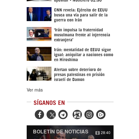
CNN revela: Ejército de EEUU
busca una vía para salir de la
guerra con Irán
‘Irán impulsa la fraternidad
musulmana frente al injerencia
extranjera’
Irán: mentalidad de EEUU sigue
igual: aniquilar a naciones como
en Hiroshima
Alertan sobre deterioro de
presas palestinas en prisión
israelí de Damon
Ver más
SÍGANOS EN



BOLETÍN DE NOTICIAS
28:40