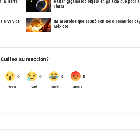
 la Tierra
Hallan gigantesco objeto en galaxia que podría 
Tierra
n a NASA de
¡El asteroide que acabó con los dinosaurios ca
México!