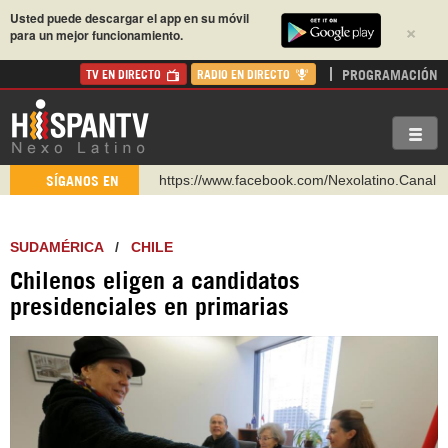
Usted puede descargar el app en su móvil
×
para un mejor funcionamiento.
PROGRAMACIÓN
TV EN DIRECTO
RADIO EN DIRECTO
https://www.facebook.com/Nexolatino.Canal
SÍGANOS EN
https://www.youtube.com/@nexo_latino
http://twitter.com/nexo_latino
SUDAMÉRICA
/
CHILE
https://t.me/hispantvcanal
Chilenos eligen a candidatos
https://urmedium.com/c/hispantv
presidenciales en primarias
WhatsApp y Viber: +98 921 79 29 404
Instagram como: hispan_tv