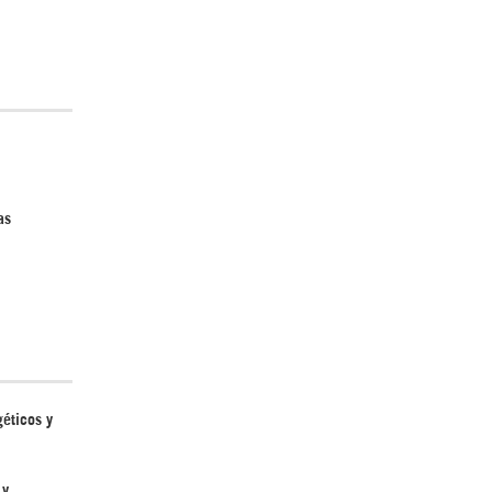
¿Cómo será el Golfo Pérsico sin EEUU?
as
Irán pide “tolerancia cero” ante ataques
contra instalaciones nucleares | Detrás de
la Razón
géticos y
 y