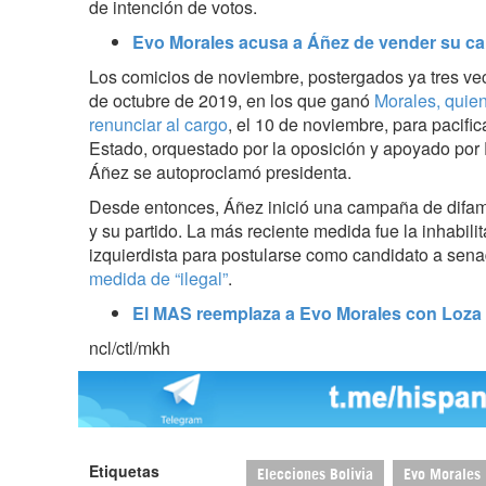
de intención de votos.
Evo Morales acusa a Áñez de vender su ca
Los comicios de noviembre, postergados ya tres ve
de octubre de 2019, en los que ganó
Morales, quien
renunciar al cargo
, el 10 de noviembre, para pacifica
Estado, orquestado por la oposición y apoyado por
Áñez se autoproclamó presidenta.
Desde entonces, Áñez inició una campaña de difama
y su partido. La más reciente medida fue la inhabil
izquierdista para postularse como candidato a sena
medida de “ilegal”
.
El MAS reemplaza a Evo Morales con Loza e
ncl/ctl/mkh
Etiquetas
Elecciones Bolivia
Evo Morales