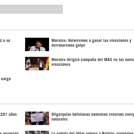
z a su
Morales: Volveremos a ganar las elecciones y
derrotaremos golpe
Morales dirigirá campaña del MAS en las nuev
elecciones
 cargo
n 201 años
Oligarquías bolivianas controlan recursos ener
naturales
 y anuncian
La subida del dólar golpea a Bolivia: gremiales