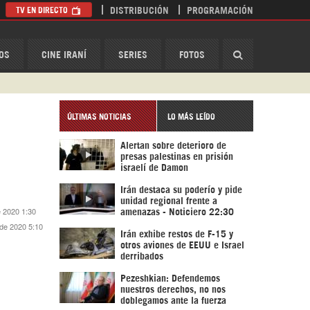
TV EN DIRECTO
DISTRIBUCIÓN
PROGRAMACIÓN
HispanTV
OS
CINE IRANÍ
SERIES
FOTOS
ÚLTIMAS NOTICIAS
LO MÁS LEÍDO
Alertan sobre deterioro de
presas palestinas en prisión
israelí de Damon
Irán destaca su poderío y pide
unidad regional frente a
e 2020 1:30
amenazas - Noticiero 22:30
 de 2020 5:10
Irán exhibe restos de F-15 y
otros aviones de EEUU e Israel
derribados
Pezeshkian: Defendemos
nuestros derechos, no nos
doblegamos ante la fuerza