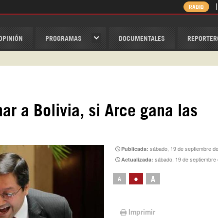
RADIO
OPINIÓN
PROGRAMAS
DOCUMENTALES
REPORTER
ispantv
1 79 29 404
v
/Nexolatino.Canal
r a Bolivia, si Arce gana las
@nexo_latino
ino
sábado, 19 de septiembre d
Publicada:
sábado, 19 de septiembre
Actualizada:
•
A
A
Imprimir