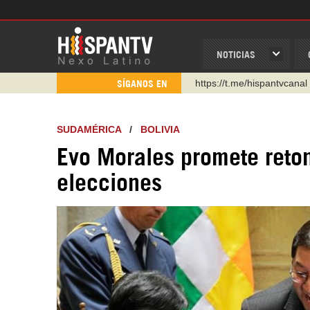
NOTICIAS
https://urmedium.com/c/h
SÍGANOS EN
WhatsApp y Viber: +98 92
Instagram como: hispan_t
SUDAMÉRICA
/
BOLIVIA
https://www.facebook.com
Evo Morales promete retona
https://www.youtube.com/
elecciones
http://twitter.com/nexo_lat
https://t.me/hispantvcanal