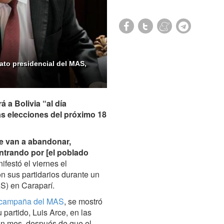
ato presidencial del MAS,
 a Bolivia “al día
las elecciones del próximo 18
e van a abandonar,
entrando por [el poblado
nifestó el viernes el
n sus partidarios durante un
S) en Caraparí.
la campaña del MAS
, se mostró
 partido, Luis Arce, en las
un mes, después de que el