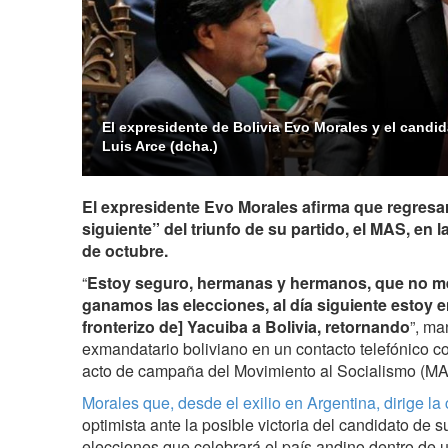
El expresidente de Bolivia Evo Morales y el candid
Luis Arce (dcha.)
El expresidente Evo Morales afirma que regresará
siguiente” del triunfo de su partido, el MAS, en 
de octubre.
“
Estoy seguro, hermanas y hermanos, que no m
ganamos las elecciones, al día siguiente estoy 
fronterizo de] Yacuiba a Bolivia, retornando
”, ma
exmandatario boliviano en un contacto telefónico co
acto de campaña del Movimiento al Socialismo (MA
Morales que, desde el exilio en Argentina, dirige 
optimista ante la posible victoria del candidato de su
elecciones que celebrará el país andino dentro de 