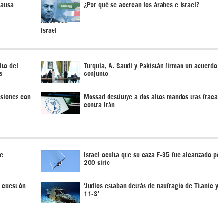
causa
¿Por qué se acercan los árabes e Israel?
lto del
Turquía, A. Saudí y Pakistán firman un acuerdo
s
conjunto
nsiones con
Mossad destituye a dos altos mandos tras fraca
contra Irán
de
Israel oculta que su caza F-35 fue alcanzado po
200 sirio
 cuestión
‘Judíos estaban detrás de naufragio de Titanic 
11-S’