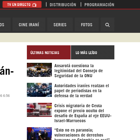
TV EN DIRECTO
DISTRIBUCIÓN
PROGRAMACIÓN
HispanTV
OS
CINE IRANÍ
SERIES
FOTOS
ÚLTIMAS NOTICIAS
LO MÁS LEÍDO
Ansarolá cuestiona la
rán-
legitimidad del Consejo de
Seguridad de la ONU
Autoridades iraníes realzan el
papel de periodistas en la
26 6:56
defensa de la verdad
Crisis migratoria de Ceuta
expone el precio oculto del
desafío de España al eje EEUU-
Israel-Marruecos
“Esto no es paranoia;
vulneraciones de derechos
humanos en Colombia es real”