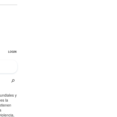
¿Cómo será el Golfo Pérsico sin EEUU?
Irán pide “tolerancia cero” ante ataques
contra instalaciones nucleares | Detrás de
la Razón