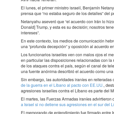
El lunes, el primer ministro israelí, Benjamín Neta
prensa que “no estaba seguro de los detalles” del 
Netanyahu aseveró que “el acuerdo con Irán lo hizo
Donald] Trump, y esta es su decisión; nosotros ten
intereses”.
En este contexto, los medios de comunicación heb
una “profunda decepción” y oposición al acuerdo ent
Los funcionarios israelíes ven con malos ojos el 
en particular las disposiciones relacionadas con la 
de los ataques contra el país, según el canal de tel
una fuente anónima describió el acuerdo como una
Sin embargo, las autoridades iraníes en reiteradas
de la guerra en el Líbano al pacto con EE.UU.
, des
agresiones israelíes contra el Líbano es parte del 
El martes, las Fuerzas Armadas iraníes advirtieron
a Israel si no detiene sus agresiones en el sur del L
El memorando de entendimiento fue firmado entre I