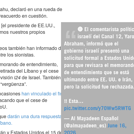
nyahu, declaró en una rueda de
preacuerdo en cuestión.
 [el presidente de EE.UU.,
🔴 El comentarista políti
emos nuestros propios
israelí del Canal 12, Yar
Abraham, informó que el
reos también han informado de
gobierno israelí presentó una
re los sionistas.
solicitud formal a Estados Unid
memorando de entendimiento,
para que revisara el memorand
retirada del Líbano y el cese
de entendimiento que se está
evisión
i24
de Israel. También,
ultimando entre EE. UU. e Irán,
 “vergüenza”.
pero la solicitud fue rechazada
 ocasiones
han vinculado el fin
tacando que el cese de
‼️ Esta…
MoU.
pic.twitter.com/y7OWw5RWTG
 que
darán una dura respuesta
— Al Mayadeen Español
íbano.
(@almayadeen_es)
June 16,
rán y Estados Unidos el 15 de
2026