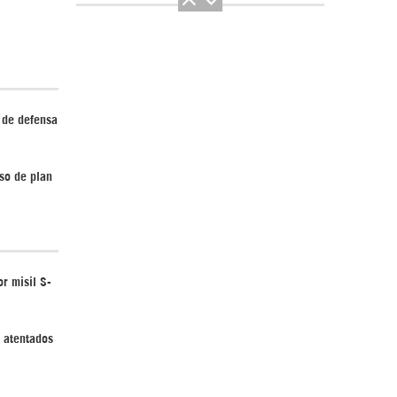
 de defensa
El Hombre eterno | Parte 2
so de plan
r misil S-
CGRI de Irán asesta duros golpes a EEUU
con ataque simultáneo en Asia Occidental |
Detrás de la Razón
y atentados