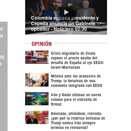
Colombia estrena presidente y
Cepeda anuncia un Gabinete
opositor - Noticiero 02:30
co
on
OPINIÓN
Crisis migratoria de Ceuta
os
expone el precio oculto del
desafío de España al eje EEUU-
o
Israel-Marruecos
México ante los aranceles de
Trump: la fortaleza de una
.
economía integrada con EEUU
Irán y Omán ultiman un nuevo
estatus para el estrecho de
Ormuz
Amenaza, ultimátum, retirada:
¿por qué la retórica belicosa de
Trump contra Irán siempre
termina en retroceso?