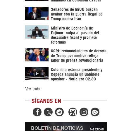
Senadores de EEUU buscan
acabar con la guerra ilegal de
Trump contra Irán
Ministro de Economía de
Fujimori culpa al pasado del
descuadre fiscal y promete
reformas
CGRI: reconocimiento de derrota
de Trump por medios refleja
labor de prensa revolucionaria
Colombia estrena presidente y
Cepeda anuncia un Gabinete
opositor - Noticiero 02:30
Ver más
SÍGANOS EN



BOLETÍN DE NOTICIAS
28:40