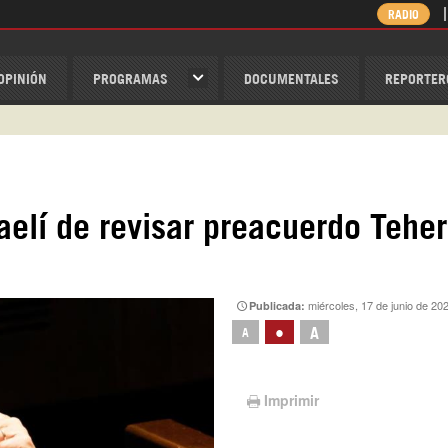
RADIO
OPINIÓN
PROGRAMAS
DOCUMENTALES
REPORTER
ispantv
1 79 29 404
v
/Nexolatino.Canal
aelí de revisar preacuerdo Tehe
@nexo_latino
ino
miércoles, 17 de junio de 20
Publicada:
•
A
A
Imprimir