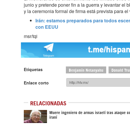
junio y pretende poner fin a la guerra y levantar el
y la ceremonia formal de firma está prevista para el
Irán: estamos preparados para todos esce
con EEUU
msr/tqi
Etiquetas
Benjamín Netanyahu
Donald Tr
Enlace corto
RELACIONADAS
Muere ingeniero de armas israelí tras ataque c
iraní