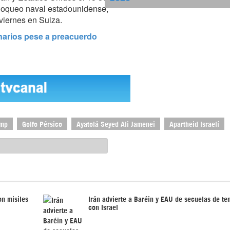
 bloqueo naval estadounidense,
 viernes en Suiza.
narios pese a preacuerdo
ump
Golfo Pérsico
Ayatolá Seyed Ali Jamenei
Apartheid Israelí
on misiles
Irán advierte a Baréin y EAU de secuelas de te
con Israel