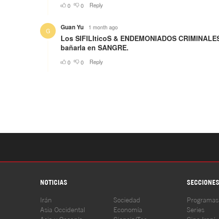
NOTICIAS
SECCIONE
Irán
Sociedad
Programas
Asia Occidental
Economía
Series
Asia y Oceanía
Ciencia/Tec
Cine Iraní