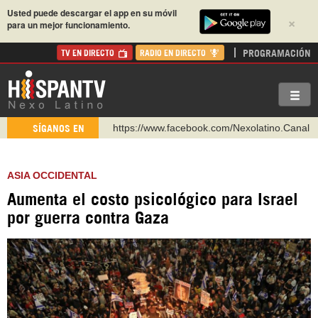
Usted puede descargar el app en su móvil
×
para un mejor funcionamiento.
PROGRAMACIÓN
TV EN DIRECTO
RADIO EN DIRECTO
https://www.facebook.com/Nexolatino.Canal
SÍGANOS EN
https://www.youtube.com/@nexo_latino
http://twitter.com/nexo_latino
ASIA OCCIDENTAL
https://t.me/hispantvcanal
Aumenta el costo psicológico para Israel
https://urmedium.com/c/hispantv
por guerra contra Gaza
WhatsApp y Viber: +98 921 79 29 404
Instagram como: hispan_tv