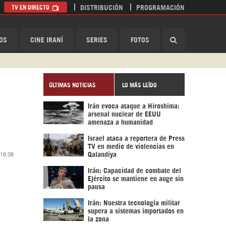
TV EN DIRECTO
DISTRIBUCIÓN
PROGRAMACIÓN
HispanTV
OS
CINE IRANÍ
SERIES
FOTOS
ÚLTIMAS NOTICIAS
LO MÁS LEÍDO
Irán evoca ataque a Hiroshima:
arsenal nuclear de EEUU
amenaza a humanidad
Israel ataca a reportera de Press
TV en medio de violencias en
 18:38
Qalandiya
Irán: Capacidad de combate del
Ejército se mantiene en auge sin
pausa
Irán: Nuestra tecnología militar
supera a sistemas importados en
la zona