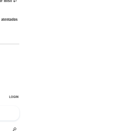
r misil S-
y atentados