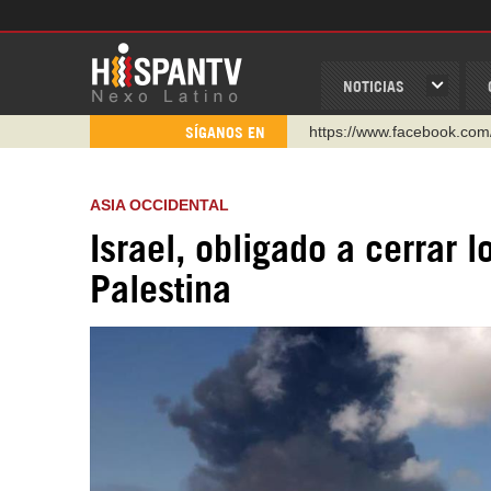
NOTICIAS
https://www.facebook.com
SÍGANOS EN
https://www.youtube.com/
http://twitter.com/nexo_lat
ASIA OCCIDENTAL
https://t.me/hispantvcanal
Israel, obligado a cerrar 
https://urmedium.com/c/h
Palestina
WhatsApp y Viber: +98 92
Instagram como: hispan_t