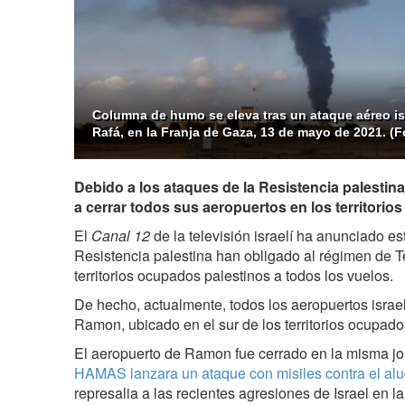
Columna de humo se eleva tras un ataque aéreo isr
Rafá, en la Franja de Gaza, 13 de mayo de 2021. (F
Debido a los ataques de la Resistencia palestina,
a cerrar todos sus aeropuertos en los territorio
El
Canal 12
de la televisión israelí ha anunciado es
Resistencia palestina han obligado al régimen de Tel
territorios ocupados palestinos a todos los vuelos.
De hecho, actualmente, todos los aeropuertos israelí
Ramon, ubicado en el sur de los territorios ocupado
El aeropuerto de Ramon fue cerrado en la misma j
HAMAS lanzara un ataque con misiles contra el al
represalia a las recientes agresiones de Israel en l