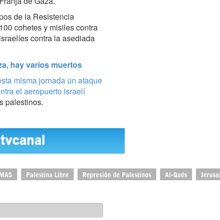
 Franja de Gaza.
pos de la Resistencia
100 cohetes y misiles contra
israelíes contra la asediada
za, hay varios muertos
sta misma jornada un ataque
tra el aeropuerto israelí
s palestinos.
MAS
Palestina Libre
Represión de Palestinos
Al-Quds
Jerusa