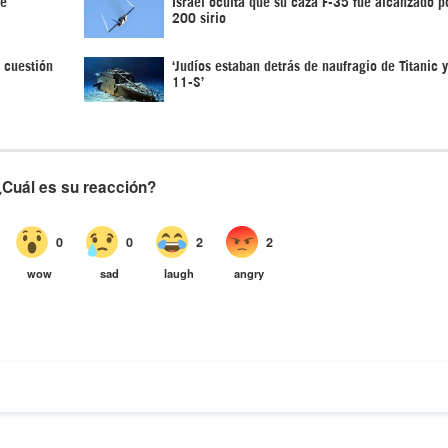
de
Israel oculta que su caza F-35 fue alcanzado po
200 sirio
 cuestión
‘Judíos estaban detrás de naufragio de Titanic 
11-S’