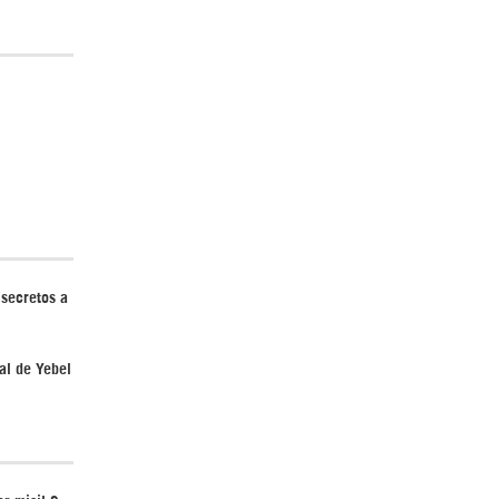
Irán pide “tolerancia cero” ante ataques
contra instalaciones nucleares | Detrás de
la Razón
 secretos a
“Cobarde crimen de guerra”: Irán denuncia
al de Yebel
ataque de EEUU a su hospital infantil |
Detrás de la Razón