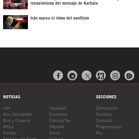
renacimiento del mensaje de Karbala
Irán marca el ritmo del conflicto



NOTICIAS
SECCIONES
Irán
Sociedad
Distribución
Asia Occidental
Economía
Nosotros
Asia y Oceanía
Ciencia/Tec
Contacto
África
Deporte
Programación
Europa
Salud
Rss
América del Norte
Cultura