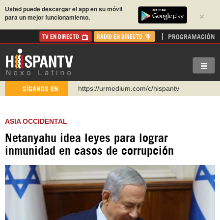
Usted puede descargar el app en su móvil
×
para un mejor funcionamiento.
PROGRAMACIÓN
TV EN DIRECTO
RADIO EN DIRECTO
https://urmedium.com/c/hispantv
SÍGANOS EN
WhatsApp y Viber: +98 921 79 29 404
Instagram como: hispan_tv
ASIA OCCIDENTAL
https://www.facebook.com/Nexolatino.Canal
Netanyahu idea leyes para lograr
https://www.youtube.com/@nexo_latino
inmunidad en casos de corrupción
http://twitter.com/nexo_latino
https://t.me/hispantvcanal