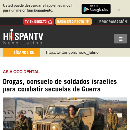
Usted puede descargar el app en su móvil
×
para un mejor funcionamiento.
PROGRAMACIÓN
TV EN DIRECTO
RADIO EN DIRECTO
http://twitter.com/nexo_latino
SÍGANOS EN
https://t.me/hispantvcanal
https://urmedium.com/c/hispantv
ASIA OCCIDENTAL
WhatsApp y Viber: +98 921 79 29 404
Drogas, consuelo de soldados israelíes
Instagram como: hispan_tv
para combatir secuelas de Guerra
https://www.facebook.com/Nexolatino.Canal
https://www.youtube.com/@nexo_latino