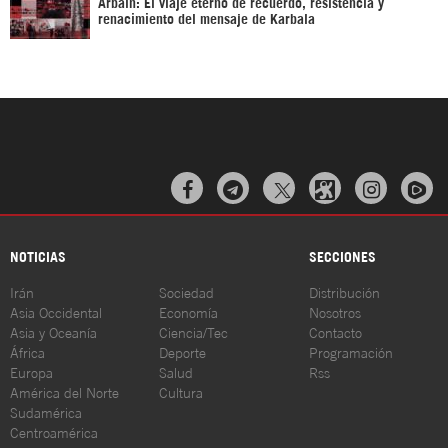
Arbaín: El viaje eterno de recuerdo, resistencia y
renacimiento del mensaje de Karbala



NOTICIAS
SECCIONES
Irán
Sociedad
Distribución
Asia Occidental
Economía
Nosotros
Asia y Oceanía
Ciencia/Tec
Contacto
África
Deporte
Programación
Europa
Salud
Rss
América del Norte
Cultura
Sudamérica
Centroamérica