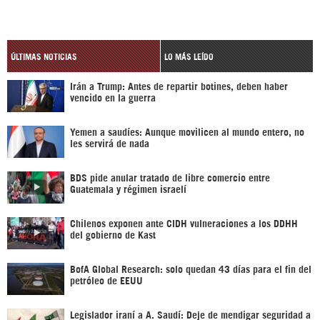
ÚLTIMAS NOTICIAS
LO MÁS LEÍDO
Irán a Trump: Antes de repartir botines, deben haber
vencido en la guerra
Yemen a saudíes: Aunque movilicen al mundo entero, no
les servirá de nada
BDS pide anular tratado de libre comercio entre
Guatemala y régimen israelí
Chilenos exponen ante CIDH vulneraciones a los DDHH
del gobierno de Kast
BofA Global Research: solo quedan 43 días para el fin del
petróleo de EEUU
Legislador iraní a A. Saudí: Deje de mendigar seguridad a