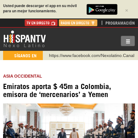
Usted puede descargar el app en su móvil
×
para un mejor funcionamiento.
PROGRAMACIÓN
TV EN DIRECTO
RADIO EN DIRECTO
https://www.facebook.com/Nexolatino.Canal
SÍGANOS EN
https://www.youtube.com/@nexo_latino
http://twitter.com/nexo_latino
ASIA OCCIDENTAL
https://t.me/hispantvcanal
Emiratos aporta $ 45m a Colombia,
https://urmedium.com/c/hispantv
emisora de ‘mercenarios’ a Yemen
WhatsApp y Viber: +98 921 79 29 404
Instagram como: hispan_tv