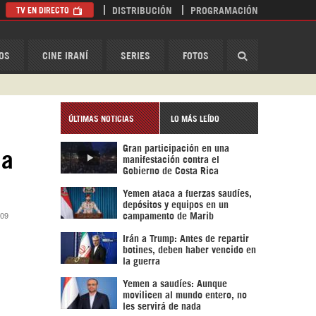
TV EN DIRECTO
DISTRIBUCIÓN
PROGRAMACIÓN
HispanTV
OS
CINE IRANÍ
SERIES
FOTOS
ÚLTIMAS NOTICIAS
LO MÁS LEÍDO
Gran participación en una
la
manifestación contra el
Gobierno de Costa Rica
Yemen ataca a fuerzas saudíes,
depósitos y equipos en un
:09
campamento de Marib
Irán a Trump: Antes de repartir
botines, deben haber vencido en
la guerra
Yemen a saudíes: Aunque
movilicen al mundo entero, no
les servirá de nada