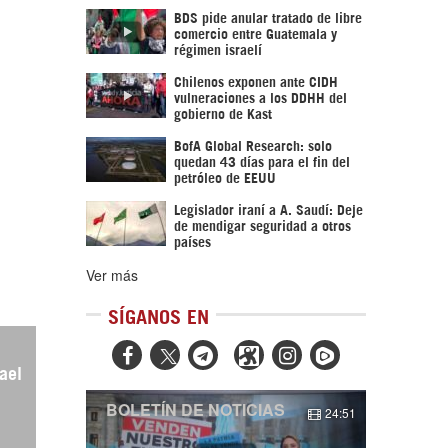
BDS pide anular tratado de libre
comercio entre Guatemala y
régimen israelí
Chilenos exponen ante CIDH
vulneraciones a los DDHH del
gobierno de Kast
BofA Global Research: solo
quedan 43 días para el fin del
petróleo de EEUU
Legislador iraní a A. Saudí: Deje
de mendigar seguridad a otros
países
Ver más
SÍGANOS EN



ael
BOLETÍN DE NOTICIAS
24:51