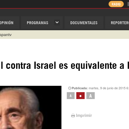
RADIO
OPINIÓN
PROGRAMAS
DOCUMENTALES
REPORTER
ispantv
1 79 29 404
v
/Nexolatino.Canal
l contra Israel es equivalente a 
@nexo_latino
ino
martes, 9 de junio de 2015 6
Publicada:
•
A
A
Imprimir