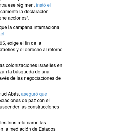
ntra ese régimen,
instó el
icamente la declaración
ene acciones”.
 que la campaña internacional
el.
, exige el fin de la
raelíes y el derecho al retorno
as colonizaciones israelíes en
lizan la búsqueda de una
 través de las negociaciones de
hmud Abás,
aseguró que
ciaciones de paz con el
 suspender las construcciones
alestinos retomaron las
on la mediación de Estados