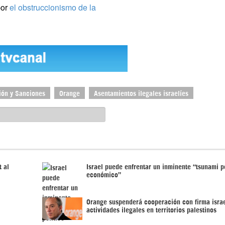
por
el obstruccionismo de la
ión y Sanciones
Orange
Asentamientos ilegales israelíes
 al
Israel puede enfrentar un inminente “tsunami po
económico”
Orange suspenderá cooperación con firma israe
actividades ilegales en territorios palestinos