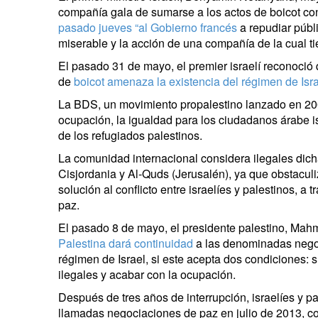
compañía gala de sumarse a los actos de boicot co
pasado jueves “al Gobierno francés
a repudiar públ
miserable y la acción de una compañía de la cual ti
El pasado 31 de mayo, el premier israelí reconoció
de
boicot amenaza la existencia del régimen de Isra
La BDS, un movimiento propalestino lanzado en 2005
ocupación, la igualdad para los ciudadanos árabe is
de los refugiados palestinos.
La comunidad internacional considera ilegales dich
Cisjordania y Al-Quds (Jerusalén), ya que obstacu
solución al conflicto entre israelíes y palestinos, a
paz.
El pasado 8 de mayo, el presidente palestino, Ma
Palestina dará continuidad
a las denominadas nego
régimen de Israel, si este acepta dos condiciones:
ilegales y acabar con la ocupación.
Después de tres años de interrupción, israelíes y p
llamadas negociaciones de paz en julio de 2013, c