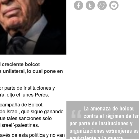
l creciente boicot
a unilateral, lo cual pone en
r parte de instituciones y
a, dijo el lunes Peres.
a campaña de Boicot,
La amenaza de boicot
de Israel, que sigue ganando
contra el régimen de Isr
que tales sanciones solo
sraelí-palestinas.
por parte de instituciones y
organizaciones extranjeras es
avés de esta política y no van
equivalente a la guerra,