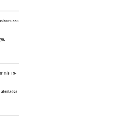
¿Cómo será el Golfo Pérsico sin EEUU?
nsiones con
iya,
Irán pide “tolerancia cero” ante ataques
r misil S-
contra instalaciones nucleares | Detrás de
la Razón
y atentados