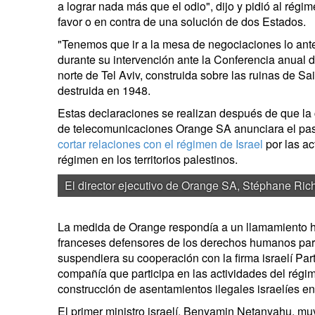
a lograr nada más que el odio", dijo y pidió al régim
favor o en contra de una solución de dos Estados.
"Tenemos que ir a la mesa de negociaciones lo ant
durante su intervención ante la Conferencia anual d
norte de Tel Aviv, construida sobre las ruinas de Sa
destruida en 1948.
Estas declaraciones se realizan después de que la
de telecomunicaciones Orange SA anunciara el pa
cortar relaciones con el régimen de Israel
por las ac
régimen en los territorios palestinos.
El director ejecutivo de Orange SA, Stéphane Ric
La medida de Orange respondía a un llamamiento h
franceses defensores de los derechos humanos para
suspendiera su cooperación con la firma israelí Pa
compañía que participa en las actividades del régim
construcción de asentamientos ilegales israelíes en l
El primer ministro israelí, Benyamin Netanyahu, muy 