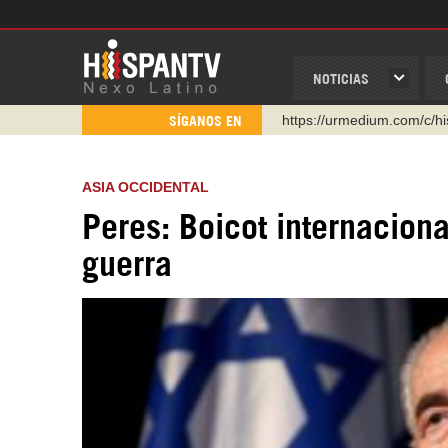
NOTICIAS
https://urmedium.com/c/h
SÍGANOS EN
WhatsApp y Viber: +98 92
Instagram como: hispan_t
ASIA OCCIDENTAL
https://www.facebook.com
Peres: Boicot internaciona
https://www.youtube.com/
guerra
http://twitter.com/nexo_lat
https://t.me/hispantvcanal