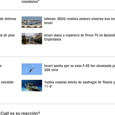
 de defensa
Informe: EEUU reubica aviones cisterna tras te
Israel
so de plan
Israel ataca a reportera de Press TV en Qaland
Cisjordania
de
Israel oculta que su caza F-35 fue alcanzado po
200 sirio
 cuestión
‘Judíos estaban detrás de naufragio de Titanic 
11-S’