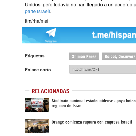
Unidos, pero todavía no han llegado a un acuerdo 
parte israelí
.
ftm
/rha/msf
Etiquetas
Shimon Peres
Boicot, Desinvers
Enlace corto
RELACIONADAS
Sindicato nacional estadounidense apoya boicot
régimen de Israel
Orange comienza ruptura con empresa israelí