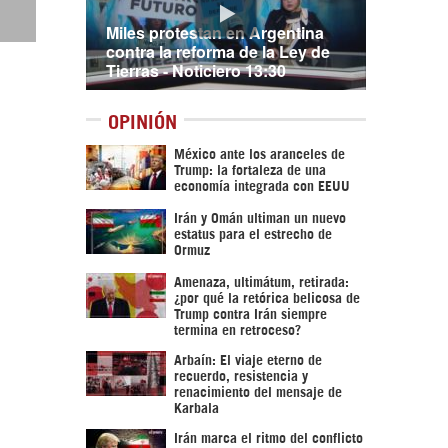
Miles protestan en Argentina
contra la reforma de la Ley de
Tierras - Noticiero 13:30
OPINIÓN
México ante los aranceles de
Trump: la fortaleza de una
economía integrada con EEUU
Irán y Omán ultiman un nuevo
estatus para el estrecho de
Ormuz
Amenaza, ultimátum, retirada:
¿por qué la retórica belicosa de
Trump contra Irán siempre
termina en retroceso?
Arbaín: El viaje eterno de
recuerdo, resistencia y
renacimiento del mensaje de
Karbala
Irán marca el ritmo del conflicto