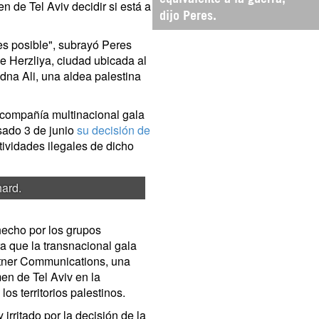
en de Tel Aviv decidir si está a
dijo Peres.
es posible", subrayó Peres
e Herzliya, ciudad ubicada al
idna Ali, una aldea palestina
 compañía multinacional gala
sado 3 de junio
su decisión de
tividades ilegales de dicho
hard.
echo por los grupos
 que la transnacional gala
rtner Communications, una
en de Tel Aviv en la
os territorios palestinos.
irritado por la decisión de la