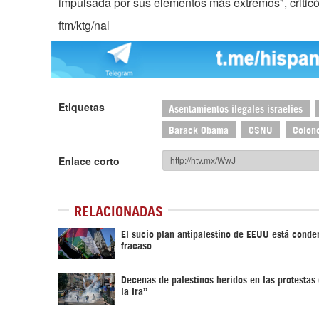
impulsada por sus elementos más extremos", criticó
ftm/ktg/nal
Etiquetas
Asentamientos ilegales israelíes
Barack Obama
CSNU
Colono
Enlace corto
RELACIONADAS
El sucio plan antipalestino de EEUU está conde
fracaso
Decenas de palestinos heridos en las protestas 
la Ira”