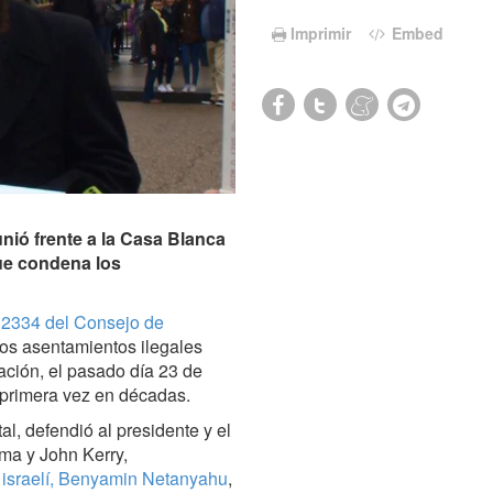
Imprimir
Embed
nió frente a la Casa Blanca
que condena los
 2334 del Consejo de
os asentamientos ilegales
bación, el pasado día 23 de
r primera vez en décadas.
l, defendió al presidente y el
ma y John Kerry,
o israelí, Benyamin Netanyahu
,