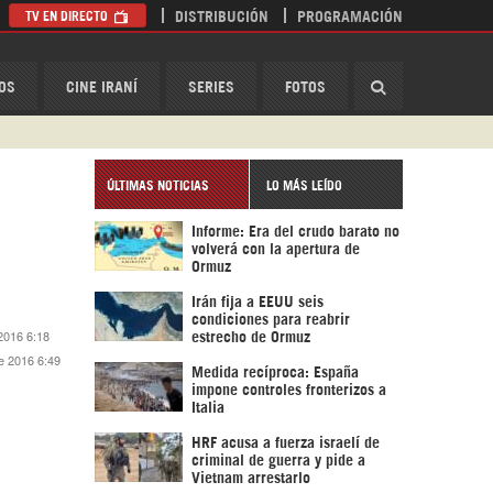
TV EN DIRECTO
DISTRIBUCIÓN
PROGRAMACIÓN
HispanTV
OS
CINE IRANÍ
SERIES
FOTOS
ÚLTIMAS NOTICIAS
LO MÁS LEÍDO
Informe: Era del crudo barato no
volverá con la apertura de
Ormuz
Irán fija a EEUU seis
condiciones para reabrir
 2016 6:18
estrecho de Ormuz
de 2016 6:49
Medida recíproca: España
impone controles fronterizos a
Italia
HRF acusa a fuerza israelí de
criminal de guerra y pide a
Vietnam arrestarlo