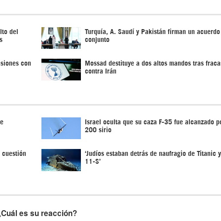
lto del
Turquía, A. Saudí y Pakistán firman un acuerdo
s
conjunto
nsiones con
Mossad destituye a dos altos mandos tras fraca
contra Irán
de
Israel oculta que su caza F-35 fue alcanzado po
200 sirio
 cuestión
‘Judíos estaban detrás de naufragio de Titanic 
11-S’