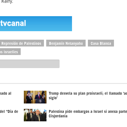
 Kerry.
Represión de Palestinos
Benjamín Netanyahu
Casa Blanca
s israelíes
nado al
Trump desvela su plan proisraelí; el llamado ‘a
siglo’
del “Día de
Palestina pide embargos a Israel si anexa part
Cisjordania