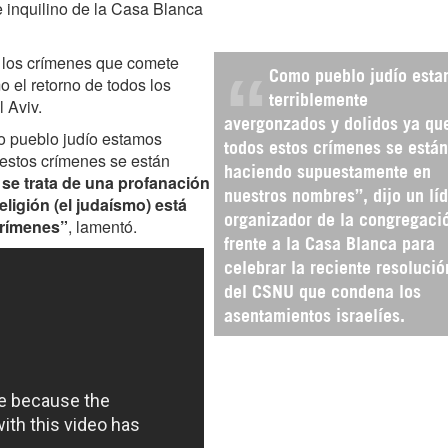
e inquilino de la Casa Blanca
e los crímenes que comete
Como pueblo judío est
mo el retorno de todos los
terriblemente
l Aviv.
avergonzados y dolidos ya qu
mo pueblo judío estamos
todos estos crímenes se están
 estos crímenes se están
haciendo supuestamente en
 se trata de una profanación
nuestros nombres”, dijo un lí
eligión (el judaísmo) está
organizador de la congregaci
 crímenes”
, lamentó.
frente a la Casa Blanca para
celebrar la reciente resolució
del CSNU que condena los
asentamientos israelíes.