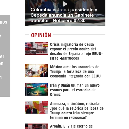
Colombia estrena presidente y
Cepeda anuncia un Gabinete
opositor - Noticiero 02:30
amos
OPINIÓN
e
Crisis migratoria de Ceuta
expone el precio oculto del
desafío de España al eje EEUU-
der
Israel-Marruecos
ón
México ante los aranceles de
Trump: la fortaleza de una
economía integrada con EEUU
n
Irán y Omán ultiman un nuevo
estatus para el estrecho de
Ormuz
Amenaza, ultimátum, retirada:
¿por qué la retórica belicosa de
Trump contra Irán siempre
termina en retroceso?
Arbaín: El viaje eterno de