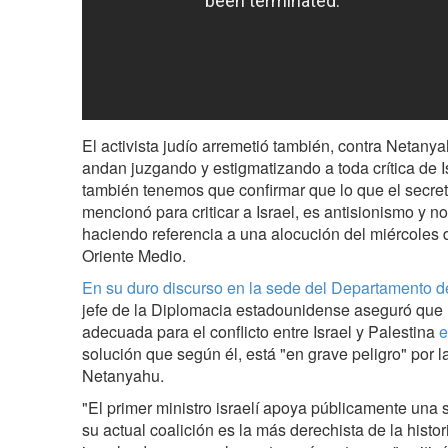
El activista judío arremetió también, contra Netany
andan juzgando y estigmatizando a toda crítica de I
también tenemos que confirmar que lo que el secret
mencionó para criticar a Israel, es antisionismo y n
haciendo referencia a una alocución del miércoles 
Oriente Medio.
En su duro discurso en la sede del Departamento 
jefe de la Diplomacia estadounidense aseguró que l
adecuada para el conflicto entre Israel y Palestina
e
solución que según él, está "en grave peligro" por l
Netanyahu.
"El primer ministro israelí apoya públicamente una 
su actual coalición es la más derechista de la histo