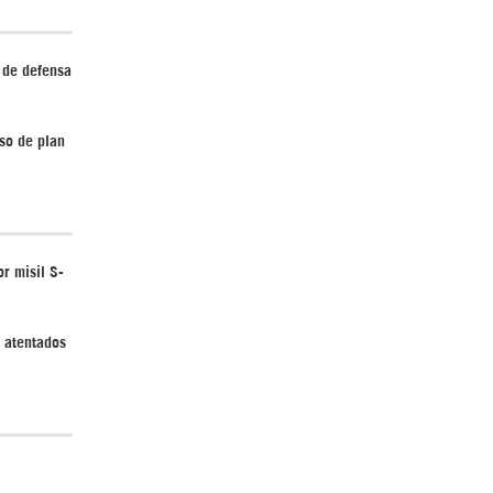
 de defensa
¿Cómo será el Golfo Pérsico sin EEUU?
so de plan
r misil S-
¿Por qué Estados Unidos no puede vencer
a Irán? |GrinGo!
y atentados