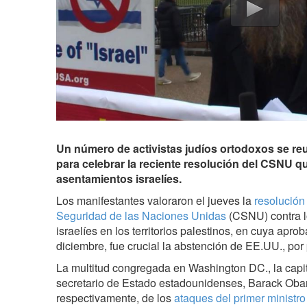
Un número de activistas judíos ortodoxos se reu
para celebrar la reciente resolución del CSNU 
asentamientos israelíes.
Los manifestantes valoraron el jueves la
resolución
Seguridad de las Naciones Unidas
(CSNU) contra l
israelíes en los territorios palestinos, en cuya apro
diciembre, fue crucial la abstención de EE.UU., po
La multitud congregada en Washington DC., la capita
secretario de Estado estadounidenses, Barack Oba
respectivamente, de los
ataques del primer ministr