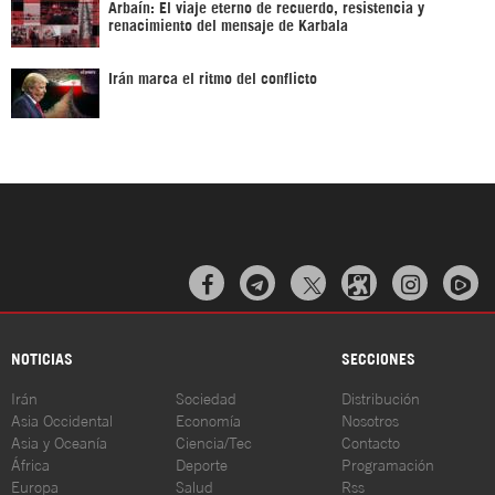
Arbaín: El viaje eterno de recuerdo, resistencia y
renacimiento del mensaje de Karbala
Irán marca el ritmo del conflicto



NOTICIAS
SECCIONES
Irán
Sociedad
Distribución
Asia Occidental
Economía
Nosotros
Asia y Oceanía
Ciencia/Tec
Contacto
África
Deporte
Programación
Europa
Salud
Rss