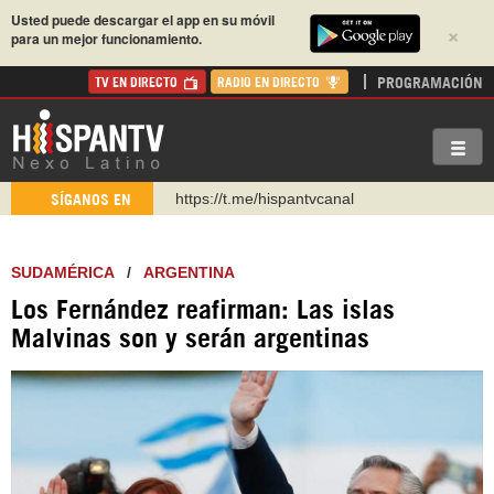
Usted puede descargar el app en su móvil
×
para un mejor funcionamiento.
PROGRAMACIÓN
TV EN DIRECTO
RADIO EN DIRECTO
https://t.me/hispantvcanal
SÍGANOS EN
https://urmedium.com/c/hispantv
WhatsApp y Viber: +98 921 79 29 404
SUDAMÉRICA
/
ARGENTINA
Instagram como: hispan_tv
Los Fernández reafirman: Las islas
https://www.facebook.com/Nexolatino.Canal
Malvinas son y serán argentinas
https://www.youtube.com/@nexo_latino
http://twitter.com/nexo_latino