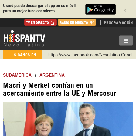
Usted puede descargar el app en su móvil
×
para un mejor funcionamiento.
PROGRAMACIÓN
TV EN DIRECTO
RADIO EN DIRECTO
https://www.facebook.com/Nexolatino.Canal
SÍGANOS EN
https://www.youtube.com/@nexo_latino
http://twitter.com/nexo_latino
SUDAMÉRICA
/
ARGENTINA
https://t.me/hispantvcanal
Macri y Merkel confían en un
https://urmedium.com/c/hispantv
acercamiento entre la UE y Mercosur
WhatsApp y Viber: +98 921 79 29 404
Instagram como: hispan_tv