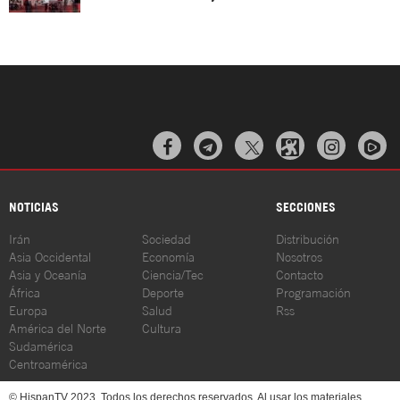



NOTICIAS
SECCIONES
Irán
Sociedad
Distribución
Asia Occidental
Economía
Nosotros
Asia y Oceanía
Ciencia/Tec
Contacto
África
Deporte
Programación
Europa
Salud
Rss
América del Norte
Cultura
Sudamérica
Centroamérica
© HispanTV 2023. Todos los derechos reservados. Al usar los materiales