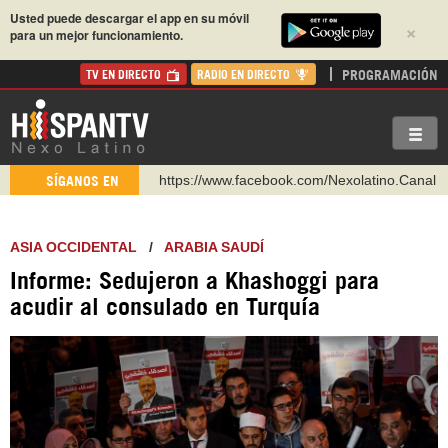
Usted puede descargar el app en su móvil
×
para un mejor funcionamiento.
PROGRAMACIÓN
TV EN DIRECTO
RADIO EN DIRECTO
https://www.facebook.com/Nexolatino.Canal
SÍGANOS EN
https://www.youtube.com/@nexo_latino
http://twitter.com/nexo_latino
ASIA OCCIDENTAL
/
ARABIA SAUDÍ
https://t.me/hispantvcanal
Informe: Sedujeron a Khashoggi para
https://urmedium.com/c/hispantv
acudir al consulado en Turquía
WhatsApp y Viber: +98 921 79 29 404
Instagram como: hispan_tv