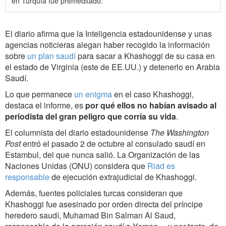
en Turquía fue premeditado.
El diario afirma que la Inteligencia estadounidense y unas
agencias noticieras alegan haber recogido la información
sobre
un plan saudí
para sacar a Khashoggi de su casa en
el estado de Virginia (este de EE.UU.) y detenerlo en Arabia
Saudí.
Lo que permanece
un enigma
en el caso Khashoggi,
destaca el informe, es
por qué ellos no habían avisado al
periodista del gran peligro que corría su vida
.
El columnista del diario estadounidense
The Washington
Post
entró el pasado 2 de octubre al consulado saudí en
Estambul, del que nunca salió. La Organización de las
Naciones Unidas (ONU) considera que
Riad es
responsable
de ejecución extrajudicial de Khashoggi.
Además, fuentes policiales turcas consideran que
Khashoggi fue asesinado por orden directa del príncipe
heredero saudí, Muhamad Bin Salman Al Saud,