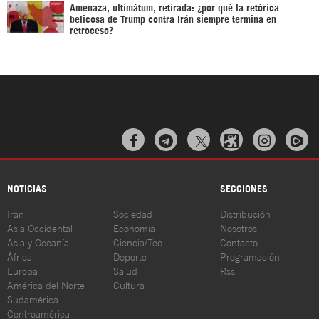
Amenaza, ultimátum, retirada: ¿por qué la retórica
belicosa de Trump contra Irán siempre termina en
retroceso?



NOTICIAS
SECCIONES
Irán
Sociedad
Distribución
Asia Occidental
Economía
Nosotros
Asia y Oceanía
Ciencia/Tec
Contacto
África
Deporte
Programación
Europa
Salud
Rss
América del Norte
Cultura
Sudamérica
Centroamérica