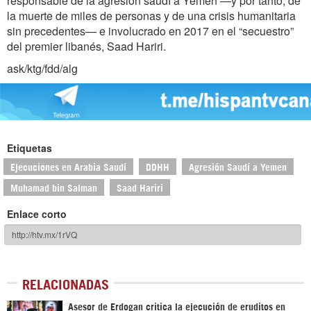
responsable de la agresión saudí a Yemen —y por tanto, de
la muerte de miles de personas y de una crisis humanitaria
sin precedentes— e involucrado en 2017 en el “secuestro”
del premier libanés, Saad Hariri.
ask/ktg/fdd/alg
Etiquetas
Ejecuciones en Arabia Saudí
DDHH
Agresión Saudí a Yemen
Muhamad bin Salman
Saad Hariri
Enlace corto
RELACIONADAS
Asesor de Erdogan critica la ejecución de eruditos en