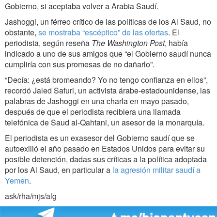
Gobierno, si aceptaba volver a Arabia Saudí.
Jashoggi, un férreo crítico de las políticas de los Al Saud, no
obstante,
se mostraba “escéptico” de las ofertas
. El
periodista, según reseña
The Washington Post
, había
indicado a uno de sus amigos que “el Gobierno saudí nunca
cumpliría con sus promesas de no dañarlo”.
“Decía: ¿está bromeando? Yo no tengo confianza en ellos”,
recordó Jaled Safuri, un activista árabe-estadounidense, las
palabras de Jashoggi en una charla en mayo pasado,
después de que el periodista recibiera una llamada
telefónica de Saud al-Qahtani, un asesor de la monarquía.
El periodista es un exasesor del Gobierno saudí que se
autoexilió el año pasado en Estados Unidos para evitar su
posible detención, dadas sus críticas a la política adoptada
por los Al Saud, en particular a
la agresión militar saudí a
Yemen
.
ask/rha/mjs/alg