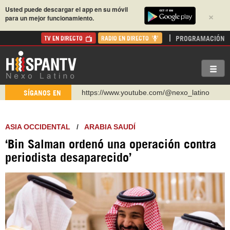
Usted puede descargar el app en su móvil
×
para un mejor funcionamiento.
PROGRAMACIÓN
TV EN DIRECTO
RADIO EN DIRECTO
https://www.youtube.com/@nexo_latino
SÍGANOS EN
http://twitter.com/nexo_latino
https://t.me/hispantvcanal
ASIA OCCIDENTAL
/
ARABIA SAUDÍ
https://urmedium.com/c/hispantv
‘Bin Salman ordenó una operación contra
WhatsApp y Viber: +98 921 79 29 404
periodista desaparecido’
Instagram como: hispan_tv
https://www.facebook.com/Nexolatino.Canal