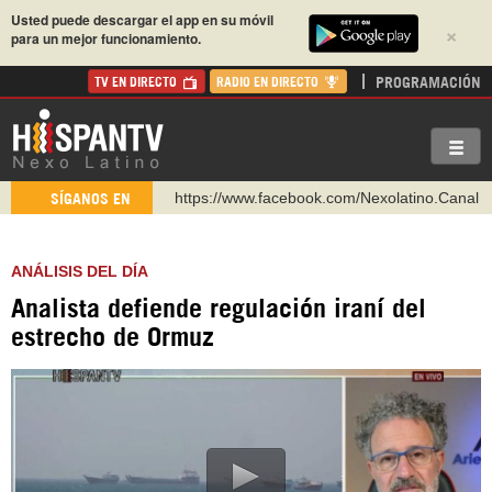
Usted puede descargar el app en su móvil
×
para un mejor funcionamiento.
PROGRAMACIÓN
TV EN DIRECTO
RADIO EN DIRECTO
https://www.facebook.com/Nexolatino.Canal
SÍGANOS EN
https://www.youtube.com/@nexo_latino
http://twitter.com/nexo_latino
ANÁLISIS DEL DÍA
https://t.me/hispantvcanal
Analista defiende regulación iraní del
https://urmedium.com/c/hispantv
estrecho de Ormuz
WhatsApp y Viber: +98 921 79 29 404
Instagram como: hispan_tv