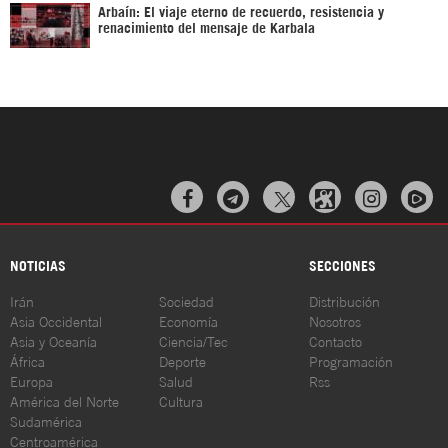
Arbaín: El viaje eterno de recuerdo, resistencia y
renacimiento del mensaje de Karbala



NOTICIAS
SECCIONES
Irán
Sociedad
Distribución
Asia Occidental
Economía
Nosotros
Asia y Oceanía
Ciencia/Tec
Contacto
África
Deporte
Programación
Europa
Salud
Rss
América del Norte
Cultura
Sudamérica
Centroamérica