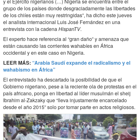
y el Ejército nigerianos (…) Nigeria se encuentra entre el
grupo de los países donde desgraciadamente las libertades
de los chiíes están muy restringidas”, ha dicho este jueves
el analista internacional Luis José Fernández en una
entrevista con la cadena
HispanTV
.
El experto hace referencia al “gran daño” y amenaza que
están causando las corrientes wahabíes en África
occidental y en este caso en Nigeria.
LEER MÁS:
“Arabia Saudí expande el radicalismo y el
wahabismo en África”
El entrevistado ha descartado la posibilidad de que el
Gobierno nigeriano, pese a la reciente ola de protestas en el
país africano, ponga en libertad al líder musulmán el sheij
Ibrahim al-Zakzaky que “lleva injustamente encarcelado
desde el año 2015” solo por tomar parte en actos religiosos.