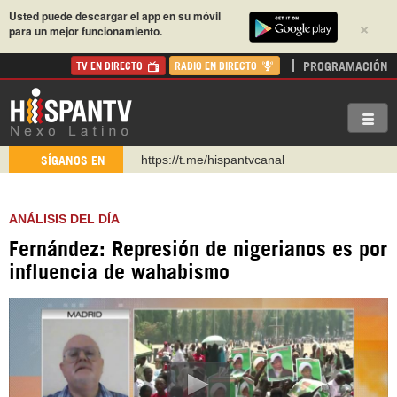
Usted puede descargar el app en su móvil
×
para un mejor funcionamiento.
PROGRAMACIÓN
TV EN DIRECTO
RADIO EN DIRECTO
https://t.me/hispantvcanal
SÍGANOS EN
https://urmedium.com/c/hispantv
WhatsApp y Viber: +98 921 79 29 404
ANÁLISIS DEL DÍA
Instagram como: hispan_tv
Fernández: Represión de nigerianos es por
https://www.facebook.com/Nexolatino.Canal
influencia de wahabismo
https://www.youtube.com/@nexo_latino
http://twitter.com/nexo_latino