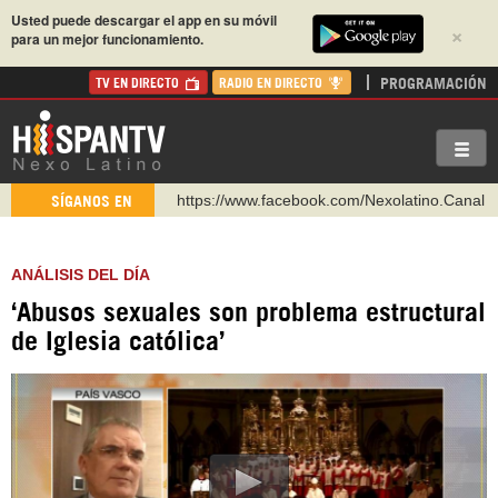
Usted puede descargar el app en su móvil
×
para un mejor funcionamiento.
PROGRAMACIÓN
TV EN DIRECTO
RADIO EN DIRECTO
https://www.facebook.com/Nexolatino.Canal
SÍGANOS EN
https://www.youtube.com/@nexo_latino
http://twitter.com/nexo_latino
ANÁLISIS DEL DÍA
https://t.me/hispantvcanal
‘Abusos sexuales son problema estructural
https://urmedium.com/c/hispantv
de Iglesia católica’
WhatsApp y Viber: +98 921 79 29 404
Instagram como: hispan_tv