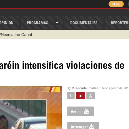
RADIO
OPINIÓN
PROGRAMAS
DOCUMENTALES
REPORTER
/Nexolatino.Canal
@nexo_latino
ino
réin intensifica violaciones de
ispantv
1 79 29 404
v
martes, 16 de agosto de 201
Publicada:
•
A
A
Ver en
Descargar