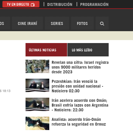
TV EN DIRECTO
DISTRIBUCIÓN
PROGRAMACIÓN
HispanTV
OS
CINE IRANÍ
SERIES
FOTOS
ÚLTIMAS NOTICIAS
LO MÁS LEÍDO
Revelan una cifra: Israel registra
unos 9000 militares heridos
desde 2023
Pezeshkian: Irán venció la
presión con unidad nacional -
6 18:13
Noticiero 02:30
Irán acelera acuerdo con Omán;
Brasil enfría lazos con Argentina
- Noticiero: 22:30
Analista: acuerdo Irán-Omán
refuerza la seguridad en Ormuz