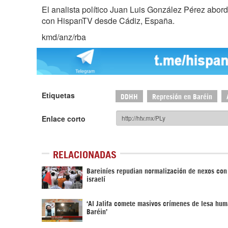
El analista político Juan Luis González Pérez abord
con HispanTV desde Cádiz, España.
kmd/anz/rba
Etiquetas
DDHH
Represión en Baréin
Enlace corto
RELACIONADAS
Bareiníes repudian normalización de nexos con
israelí
‘Al Jalifa comete masivos crímenes de lesa hu
Baréin’