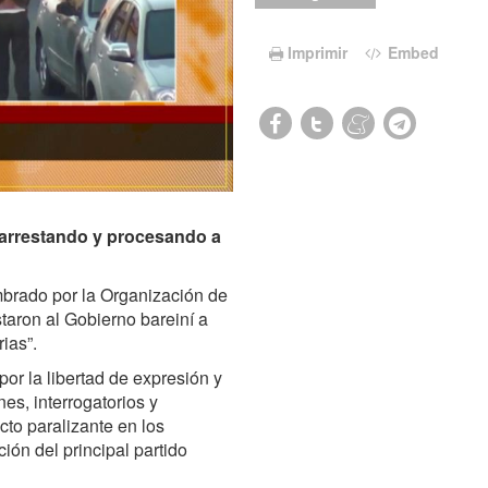
Imprimir
Embed
, arrestando y procesando a
mbrado por la Organización de
aron al Gobierno bareiní a
ias”.
or la libertad de expresión y
es, interrogatorios y
cto paralizante en los
ón del principal partido