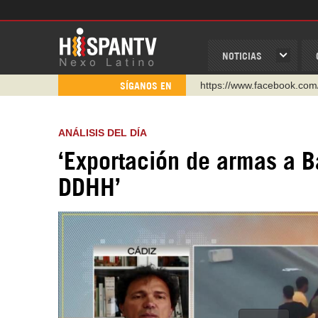
NOTICIAS
https://www.facebook.com
SÍGANOS EN
https://www.youtube.com/
http://twitter.com/nexo_lat
ANÁLISIS DEL DÍA
https://t.me/hispantvcanal
‘Exportación de armas a Ba
https://urmedium.com/c/h
DDHH’
WhatsApp y Viber: +98 92
Instagram como: hispan_t