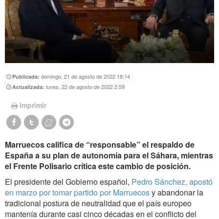
domingo, 21 de agosto de 2022 18:14
Publicada:
lunes, 22 de agosto de 2022 2:59
Actualizada:
Imprimir
Marruecos califica de “responsable” el respaldo de
España a su plan de autonomía para el Sáhara, mientras
el Frente Polisario crítica este cambio de posición.
El presidente del Gobierno español,
Pedro Sánchez, apostó
en marzo por tomar partido por Marruecos
y abandonar la
tradicional postura de neutralidad que el país europeo
mantenía durante casi cinco décadas en el conflicto del