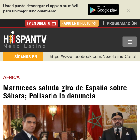
Usted puede descargar el app en su móvil
×
para un mejor funcionamiento.
PROGRAMACIÓN
TV EN DIRECTO
RADIO EN DIRECTO
https://www.facebook.com/Nexolatino.Canal
SÍGANOS EN
https://www.youtube.com/@nexo_latino
http://twitter.com/nexo_latino
ÁFRICA
https://t.me/hispantvcanal
Marruecos saluda giro de España sobre
https://urmedium.com/c/hispantv
Sáhara; Polisario lo denuncia
WhatsApp y Viber: +98 921 79 29 404
Instagram como: hispan_tv