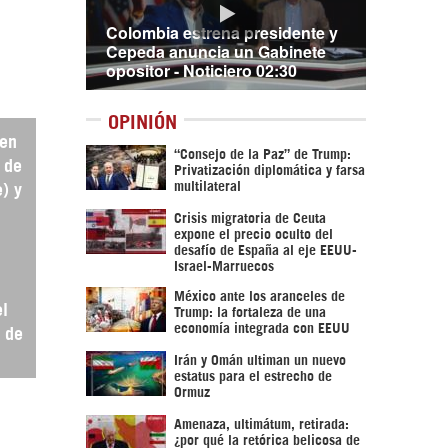
Colombia estrena presidente y
Cepeda anuncia un Gabinete
opositor - Noticiero 02:30
OPINIÓN
 en
“Consejo de la Paz” de Trump:
 de
Privatización diplomática y farsa
multilateral
) y
Crisis migratoria de Ceuta
expone el precio oculto del
desafío de España al eje EEUU-
Israel-Marruecos
México ante los aranceles de
el
Trump: la fortaleza de una
economía integrada con EEUU
o de
.
Irán y Omán ultiman un nuevo
estatus para el estrecho de
Ormuz
Amenaza, ultimátum, retirada:
¿por qué la retórica belicosa de