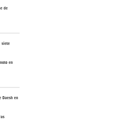
se de
El Hombre eterno | Parte 2
 siete
emoto en
CGRI de Irán asesta duros golpes a EEUU
con ataque simultáneo en Asia Occidental |
Detrás de la Razón
e Daesh en
ras