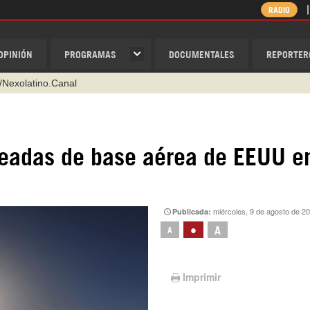
RADIO
OPINIÓN
PROGRAMAS
DOCUMENTALES
REPORTER
/Nexolatino.Canal
@nexo_latino
ino
eadas de base aérea de EEUU e
ispantv
1 79 29 404
v
miércoles, 9 de agosto de 2
Publicada:
•
A
A
Imprimir