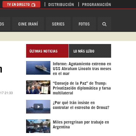
TV EN DIRECTO
DISTRIBUCIÓN
PROGRAMACIÓN
HispanTV
OS
CINE IRANÍ
SERIES
FOTOS
ÚLTIMAS NOTICIAS
LO MÁS LEÍDO
Informe: Agotamiento extremo en
n
USS Abraham Lincoln tras meses
en el mar
“Consejo de la Paz” de Trump:
Privatización diplomática y farsa
017 21:33
multilateral
¿Por qué Irán insiste en
controlar el estrecho de Ormuz?
Miles peregrinan por trabajo en
Argentina