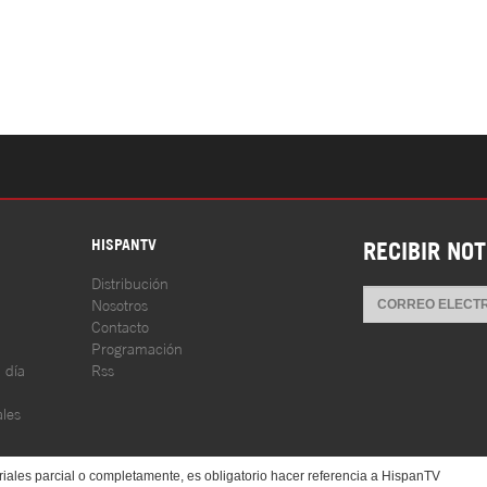
S
HISPANTV
RECIBIR NOT
Distribución
Nosotros
Contacto
Programación
l día
Rss
les
iales parcial o completamente, es obligatorio hacer referencia a HispanTV