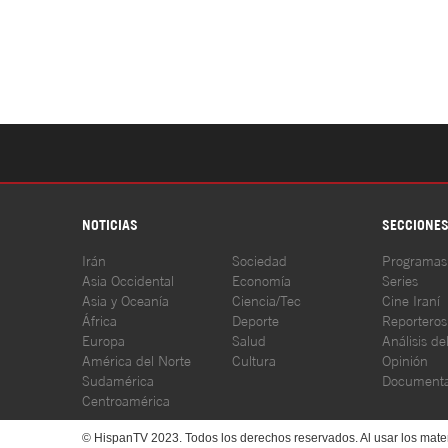
NOTICIAS
SECCIONE
Irán
Sociedad
Programas
Asia Occidental
Economía
Series
Asia y Oceanía
Ciencia/Tec
Cine Iraní
África
Deporte
Reporteros
Europa
Salud
Análisis de
América del Norte
Cultura
Opinión
Sudamérica
Documenta
Centroamérica
© HispanTV 2023. Todos los derechos reservados. Al usar los mater