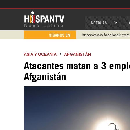
NOTICIAS
https://www.facebook.com
SÍGANOS EN
https://www.youtube.com/
http://twitter.com/nexo_lat
ASIA Y OCEANÍA
/
AFGANISTÁN
https://t.me/hispantvcanal
Atacantes matan a 3 empl
https://urmedium.com/c/h
Afganistán
WhatsApp y Viber: +98 92
Instagram como: hispan_t