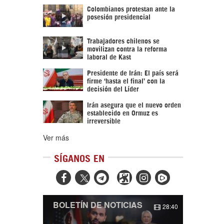
Colombianos protestan ante la
posesión presidencial
Trabajadores chilenos se
movilizan contra la reforma
laboral de Kast
Presidente de Irán: El país será
firme ‘hasta el final’ con la
decisión del Líder
Irán asegura que el nuevo orden
establecido en Ormuz es
irreversible
Ver más
SÍGANOS EN



BOLETÍN DE NOTICIAS
28:40