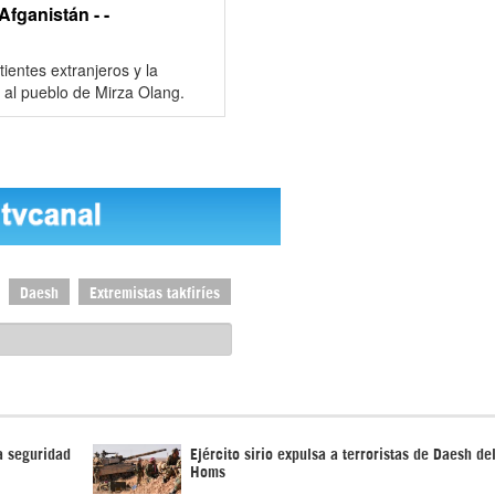
fganistán - -
entes extranjeros y la
e al pueblo de Mirza Olang.
Daesh
Extremistas takfiríes
a seguridad
Ejército sirio expulsa a terroristas de Daesh de
Homs