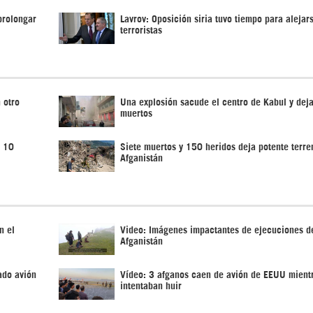
prolongar
Lavrov: Oposición siria tuvo tiempo para alejar
terroristas
 otro
Una explosión sacude el centro de Kabul y deja
muertos
ó 10
Siete muertos y 150 heridos deja potente terr
Afganistán
n el
Video: Imágenes impactantes de ejecuciones d
Afganistán
ado avión
Vídeo: 3 afganos caen de avión de EEUU mient
intentaban huir