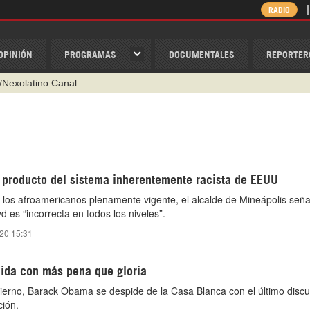
RADIO
OPINIÓN
PROGRAMAS
DOCUMENTALES
REPORTER
/Nexolatino.Canal
@nexo_latino
ino
ispantv
, producto del sistema inherentemente racista de EEUU
1 79 29 404
a los afroamericanos plenamente vigente, el alcalde de Mineápolis seña
v
 es “incorrecta en todos los niveles”.
20 15:31
ida con más pena que gloria
ierno, Barack Obama se despide de la Casa Blanca con el último discu
ción.