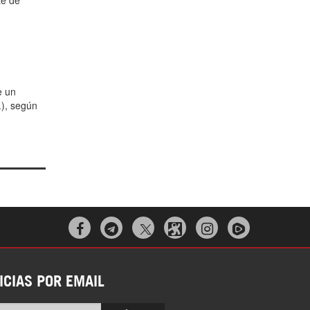
te de
e un
.), según



ICIAS POR EMAIL