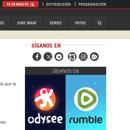
TV EN DIRECTO
DISTRIBUCIÓN
PROGRAMACIÓN
HispanTV
OS
CINE IRANÍ
SERIES
FOTOS
SÍGANOS EN



SÍGANOS EN
la que la
rso