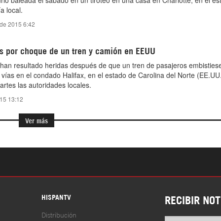
ió baleada el sábado en un tiroteo en una casa en Charlotte, en el es
a local.
 de 2015 6:42
s por choque de un tren y camión en EEUU
han resultado heridas después de que un tren de pasajeros embisties
vías en el condado Halifax, en el estado de Carolina del Norte (EE.UU
rtes las autoridades locales.
015 13:12
Ver más
S
HISPANTV
RECIBIR NOT
Distribución