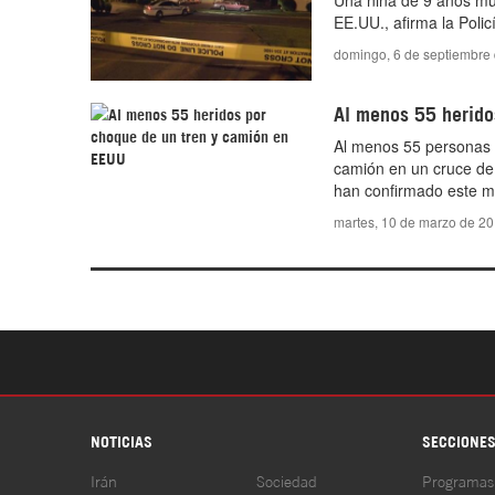
Una niña de 9 años mur
EE.UU., afirma la Policí
domingo, 6 de septiembre
Al menos 55 herido
Al menos 55 personas 
camión en un cruce de 
han confirmado este ma
martes, 10 de marzo de 2
NOTICIAS
SECCIONE
Irán
Sociedad
Programas