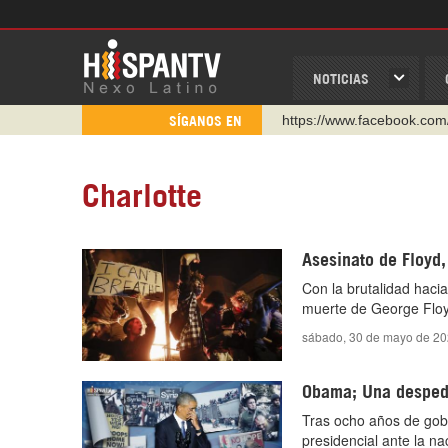
NOTICIAS
https://www.facebook.com
SÍGANOS EN
https://www.youtube.com/
http://twitter.com/nexo_lat
Charlotte
https://t.me/hispantvcanal
https://urmedium.com/c/h
Asesinato de Floyd
WhatsApp y Viber: +98 92
Con la brutalidad haci
Instagram como: hispan_t
muerte de George Floyd
sábado, 30 de mayo de 20
Obama; Una desped
Tras ocho años de gob
presidencial ante la na