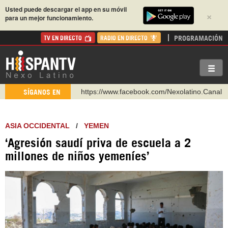
Usted puede descargar el app en su móvil
×
para un mejor funcionamiento.
PROGRAMACIÓN
TV EN DIRECTO
RADIO EN DIRECTO
https://www.youtube.com/@nexo_latino
SÍGANOS EN
http://twitter.com/nexo_latino
https://t.me/hispantvcanal
ASIA OCCIDENTAL
/
YEMEN
https://urmedium.com/c/hispantv
‘Agresión saudí priva de escuela a 2
WhatsApp y Viber: +98 921 79 29 404
millones de niños yemeníes’
Instagram como: hispan_tv
https://www.facebook.com/Nexolatino.Canal