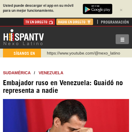
Usted puede descargar el app en su móvil
×
para un mejor funcionamiento.
PROGRAMACIÓN
TV EN DIRECTO
RADIO EN DIRECTO
https://www.youtube.com/@nexo_latino
SÍGANOS EN
http://twitter.com/nexo_latino
https://t.me/hispantvcanal
SUDAMÉRICA
/
VENEZUELA
https://urmedium.com/c/hispantv
Embajador ruso en Venezuela: Guaidó no
WhatsApp y Viber: +98 921 79 29 404
representa a nadie
Instagram como: hispan_tv
https://www.facebook.com/Nexolatino.Canal