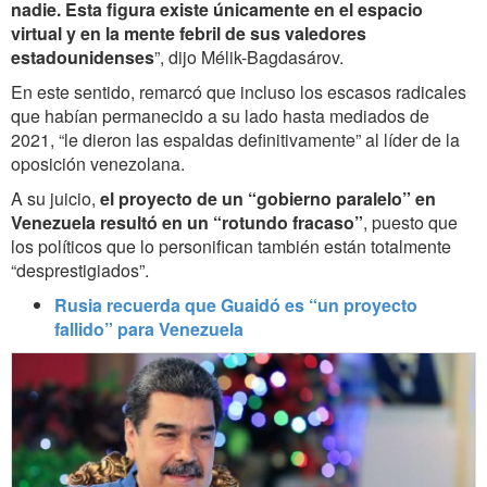
nadie. Esta figura existe únicamente en el espacio
virtual y en la mente febril de sus valedores
estadounidenses
”, dijo
Mélik-Bagdasárov
.
En este sentido, remarcó que incluso los escasos radicales
que habían permanecido a su lado hasta mediados de
2021, “le dieron las espaldas definitivamente” al
líder de la
oposición venezolana
.
A su juicio,
el proyecto de un “gobierno paralelo” en
Venezuela resultó en un “rotundo fracaso”
, puesto que
los políticos que lo personifican también están totalmente
“desprestigiados”.
Rusia recuerda que Guaidó es “un proyecto
fallido” para Venezuela