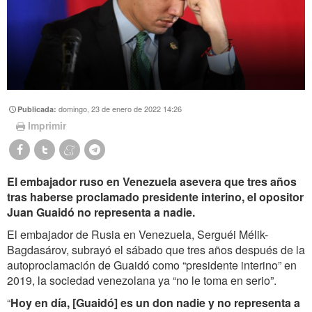
domingo, 23 de enero de 2022 14:26
Publicada:
Imprimir
El embajador ruso en Venezuela asevera que tres años
tras haberse proclamado presidente interino, el opositor
Juan Guaidó no representa a nadie.
El embajador de Rusia en Venezuela, Serguéi Mélik-
Bagdasárov
, subrayó el sábado que tres años después de la
autoproclamación de Guaidó como
“
presidente interino
”
en
2019,
la sociedad venezolana ya “no le toma en serio”.
“
Hoy en día, [Guaidó] es un don nadie y no representa a