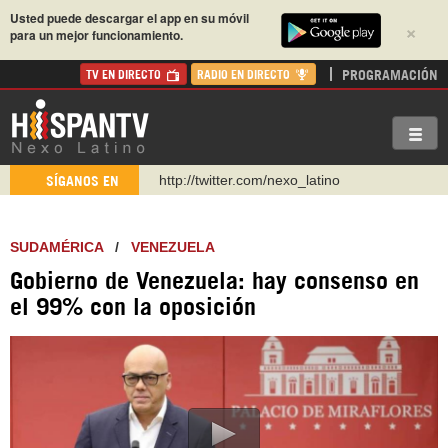
Usted puede descargar el app en su móvil
×
para un mejor funcionamiento.
PROGRAMACIÓN
TV EN DIRECTO
RADIO EN DIRECTO
http://twitter.com/nexo_latino
SÍGANOS EN
https://t.me/hispantvcanal
https://urmedium.com/c/hispantv
SUDAMÉRICA
/
VENEZUELA
WhatsApp y Viber: +98 921 79 29 404
Gobierno de Venezuela: hay consenso en
Instagram como: hispan_tv
el 99% con la oposición
https://www.facebook.com/Nexolatino.Canal
https://www.youtube.com/@nexo_latino