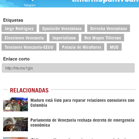
Etiquetas
Jorge Rodríguez
Oposición Venezolana
Derecha Venezolana
Elecciones Venezuela
Imperialismo
Rex Wayne Tillerson
Tensiones Venezuela-EEUU
Palacio de Miraflores
MUD
Enlace corto
RELACIONADAS
Maduro está listo para reparar relaciones consulares con
Colombia
Parlamento de Venezuela rechaza decreto de emergencia
económica