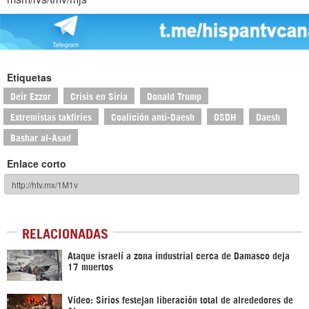
Etiquetas
Deir Ezzor
Crisis en Siria
Donald Trump
Extremistas takfiríes
Coalición anti-Daesh
OSDH
Daesh
Bashar al-Asad
Enlace corto
RELACIONADAS
Ataque israelí a zona industrial cerca de Damasco deja
17 muertos
Vídeo: Sirios festejan liberación total de alrededores de