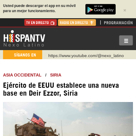
Usted puede descargar el app en su móvil
×
para un mejor funcionamiento.
PROGRAMACIÓN
TV EN DIRECTO
RADIO EN DIRECTO
https://www.youtube.com/@nexo_latino
SÍGANOS EN
http://twitter.com/nexo_latino
https://t.me/hispantvcanal
ASIA OCCIDENTAL
/
SIRIA
https://urmedium.com/c/hispantv
Ejército de EEUU establece una nueva
WhatsApp y Viber: +98 921 79 29 404
base en Deir Ezzor, Siria
Instagram como: hispan_tv
https://www.facebook.com/Nexolatino.Canal