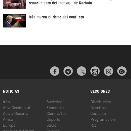
renacimiento del mensaje de Karbala
Irán marca el ritmo del conflicto



NOTICIAS
SECCIONES
Irán
Sociedad
Distribución
Asia Occidental
Economía
Nosotros
Asia y Oceanía
Ciencia/Tec
Contacto
África
Deporte
Programación
Europa
Salud
Rss
América del Norte
Cultura