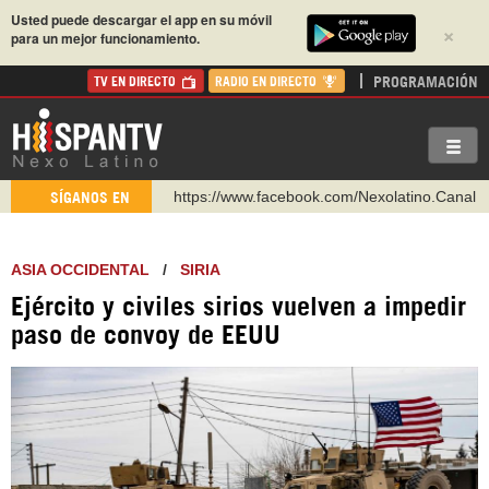
Usted puede descargar el app en su móvil
×
para un mejor funcionamiento.
PROGRAMACIÓN
TV EN DIRECTO
RADIO EN DIRECTO
https://www.facebook.com/Nexolatino.Canal
SÍGANOS EN
https://www.youtube.com/@nexo_latino
http://twitter.com/nexo_latino
ASIA OCCIDENTAL
/
SIRIA
https://t.me/hispantvcanal
Ejército y civiles sirios vuelven a impedir
https://urmedium.com/c/hispantv
paso de convoy de EEUU
WhatsApp y Viber: +98 921 79 29 404
Instagram como: hispan_tv