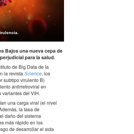
rulencia.
ses Bajos una nueva cepa de
erjudicial para la salud.
tituto de Big Data de la
n la revista
Science
, los
r subtipo virulento B)
ento antirretroviral en
 variantes del VIH.
an una carga viral (el nivel
 Además, la tasa de
del daño del sistema
es más rápido en los
esgo de desarrollar el sida