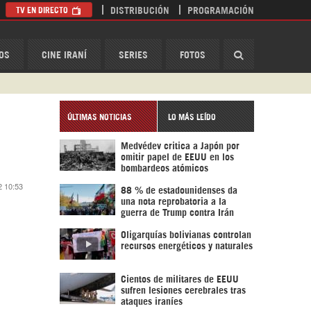
TV EN DIRECTO
DISTRIBUCIÓN
PROGRAMACIÓN
HispanTV
OS
CINE IRANÍ
SERIES
FOTOS
ÚLTIMAS NOTICIAS
LO MÁS LEÍDO
Medvédev critica a Japón por
omitir papel de EEUU en los
bombardeos atómicos
2 10:53
88 % de estadounidenses da
una nota reprobatoria a la
guerra de Trump contra Irán
Oligarquías bolivianas controlan
recursos energéticos y naturales
Cientos de militares de EEUU
sufren lesiones cerebrales tras
ataques iraníes