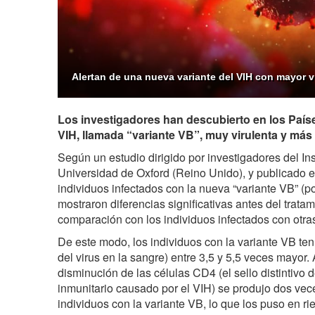
Alertan de una nueva variante del VIH con mayor vi
Los investigadores han descubierto en los Paí
VIH, llamada “variante VB”, muy virulenta y más p
Según un estudio dirigido por investigadores del Ins
Universidad de Oxford (Reino Unido), y publicado e
individuos infectados con la nueva “variante VB” (po
mostraron diferencias significativas antes del tratami
comparación con los individuos infectados con otras
De este modo, los individuos con la variante VB tení
del virus en la sangre) entre 3,5 y 5,5 veces mayor.
disminución de las células CD4 (el sello distintivo 
inmunitario causado por el VIH) se produjo dos vec
individuos con la variante VB, lo que los puso en ri