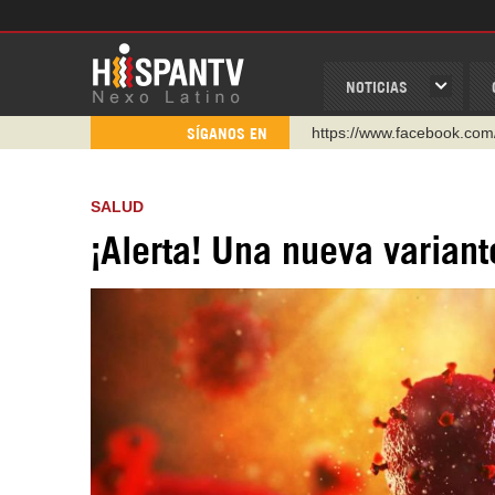
NOTICIAS
https://www.facebook.com
SÍGANOS EN
https://www.youtube.com/
http://twitter.com/nexo_lat
SALUD
https://t.me/hispantvcanal
¡Alerta! Una nueva variant
https://urmedium.com/c/h
WhatsApp y Viber: +98 92
Instagram como: hispan_t