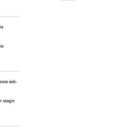
ra
El Hombre eterno | Parte 2
ia
cuna anti-
CGRI de Irán asesta duros golpes a EEUU
con ataque simultáneo en Asia Occidental |
ar sangre
Detrás de la Razón