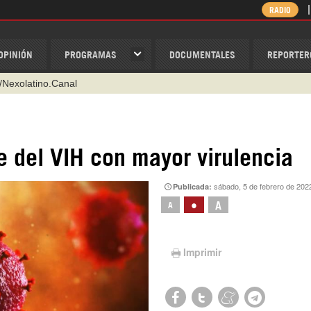
RADIO
OPINIÓN
PROGRAMAS
DOCUMENTALES
REPORTER
/Nexolatino.Canal
@nexo_latino
ino
e del VIH con mayor virulencia
ispantv
sábado, 5 de febrero de 202
Publicada:
1 79 29 404
•
A
A
v
Imprimir