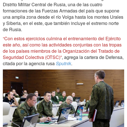
Distrito Militar Central de Rusia, una de las cuatro
formaciones de las Fuerzas Armadas del país que supone
una amplia zona desde el río Volga hasta los montes Urales
y Siberia, en el este, que también incluye el extremo norte
de Rusia.
“Con estos ejercicios culmina el entrenamiento del Ejército
este año, así como las actividades conjuntas con las tropas
de los países miembros de la Organización del Tratado de
Seguridad Colectiva (OTSC)”
, agrega la cartera de Defensa,
citada por la agencia rusa
Sputnik
.