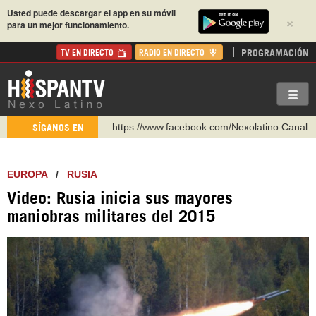
Usted puede descargar el app en su móvil
×
para un mejor funcionamiento.
PROGRAMACIÓN
TV EN DIRECTO
RADIO EN DIRECTO
https://www.facebook.com/Nexolatino.Canal
SÍGANOS EN
https://www.youtube.com/@nexo_latino
http://twitter.com/nexo_latino
EUROPA
/
RUSIA
https://t.me/hispantvcanal
Video: Rusia inicia sus mayores
https://urmedium.com/c/hispantv
maniobras militares del 2015
WhatsApp y Viber: +98 921 79 29 404
Instagram como: hispan_tv