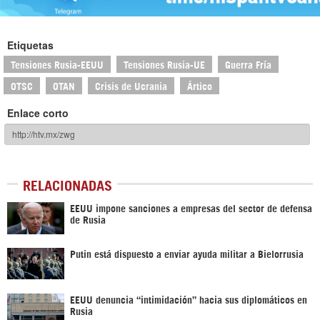
Etiquetas
Tensiones Rusia-EEUU
Tensiones Rusia-UE
Guerra Fría
OTSC
OTAN
Crisis de Ucrania
Ártico
Enlace corto
RELACIONADAS
EEUU impone sanciones a empresas del sector de defensa
de Rusia
Putin está dispuesto a enviar ayuda militar a Bielorrusia
EEUU denuncia “intimidación” hacia sus diplomáticos en
Rusia