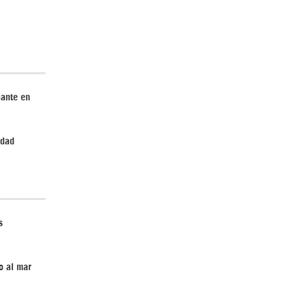
¿Cómo será el Golfo Pérsico sin EEUU?
cante en
edad
Irán pide “tolerancia cero” ante ataques
contra instalaciones nucleares | Detrás de
la Razón
s
o al mar