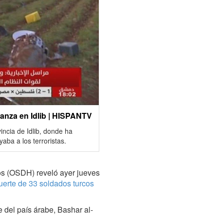
avanza en Idlib | HISPANTV
vincia de Idlib, donde ha
aba a los terroristas.
os (OSDH) reveló ayer jueves
uerte de 33 soldados turcos
 del país árabe, Bashar al-