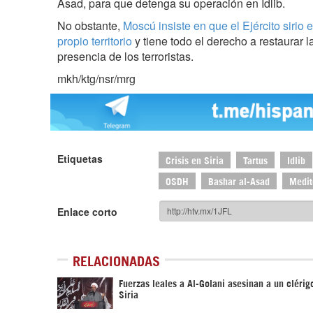
Asad, para que detenga su operación en Idlib.
No obstante,
Moscú insiste en que el Ejército sirio
propio territorio
y tiene todo el derecho a restaurar 
presencia de los terroristas.
mkh/ktg/nsr/mrg
Etiquetas
Crisis en Siria
Tartus
Idlib
OSDH
Bashar al-Asad
Medit
Enlace corto
RELACIONADAS
Fuerzas leales a Al-Golani asesinan a un clérig
Siria