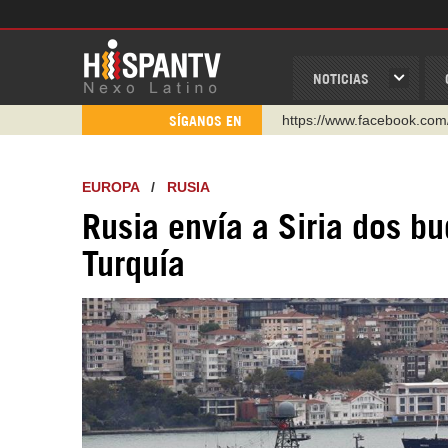
NOTICIAS
https://www.facebook.com
SÍGANOS EN
https://www.youtube.com/
http://twitter.com/nexo_lat
EUROPA
/
RUSIA
https://t.me/hispantvcanal
Rusia envía a Siria dos b
https://urmedium.com/c/h
Turquía
WhatsApp y Viber: +98 92
Instagram como: hispan_t