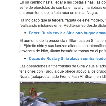
En su camino hasta llegar a las costas sirias, las d
serie de ejercicios de combate naval y maniobras 
entrenamiento de la flota rusa en el mar Negro.
Ha indicado que la tercera fragata de este modelo, 
realizando misiones en el Mediterráneo desde dici
Fotos: Rusia envía a Siria otro buque arma
El aumento de la presencia militar rusa en Siria t
el Ejército sirio y sus fuerzas aliadas han intensifi
provincia de Idlib, último bastión terrorista en el paí
Cazas de Rusia y Siria atacan contra feudos
Las operaciones antiterroristas de Siria y sus ali
tensiones con Turquía que ofrece apoyo a los grupos
Nusra (autoproclamado Frente Fath Al-Sham) en Idl