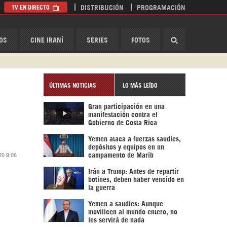
TV EN DIRECTO
DISTRIBUCIÓN
PROGRAMACIÓN
HispanTV
OS
CINE IRANÍ
SERIES
FOTOS
ÚLTIMAS NOTICIAS
LO MÁS LEÍDO
Gran participación en una
manifestación contra el
Gobierno de Costa Rica
Yemen ataca a fuerzas saudíes,
depósitos y equipos en un
20 9:06
campamento de Marib
Irán a Trump: Antes de repartir
botines, deben haber vencido en
la guerra
Yemen a saudíes: Aunque
movilicen al mundo entero, no
les servirá de nada