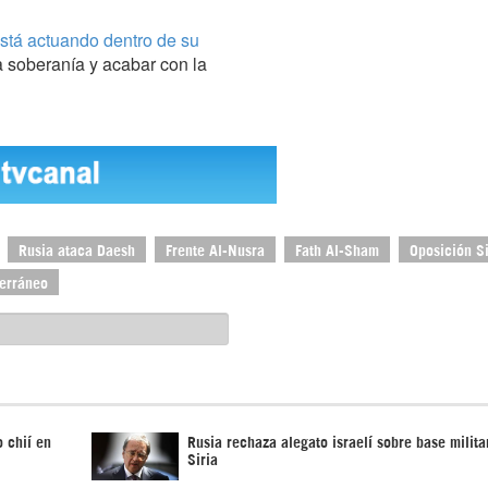
 está actuando dentro de su
la soberanía y acabar con la
Rusia ataca Daesh
Frente Al-Nusra
Fath Al-Sham
Oposición Si
erráneo
o chií en
Rusia rechaza alegato israelí sobre base milita
Siria