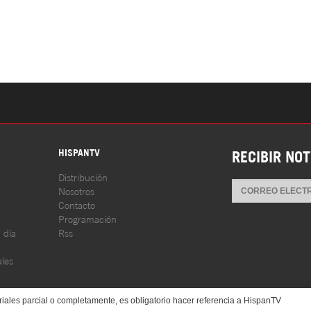
S
HISPANTV
RECIBIR NOT
Distribución
Nosotros
Contacto
Programación
l día
Rss
les
iales parcial o completamente, es obligatorio hacer referencia a HispanTV