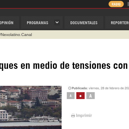
RADIO
OPINIÓN
PROGRAMAS
DOCUMENTALES
REPORTER
/Nexolatino.Canal
@nexo_latino
ino
uques en medio de tensiones con
ispantv
1 79 29 404
v
viernes, 28 de febrero de 20
Publicada:
•
A
A
Imprimir