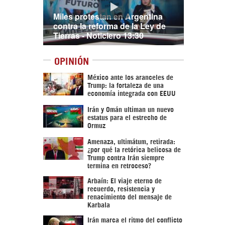
Miles protestan en Argentina
contra la reforma de la Ley de
Tierras - Noticiero 13:30
OPINIÓN
México ante los aranceles de
Trump: la fortaleza de una
economía integrada con EEUU
Irán y Omán ultiman un nuevo
estatus para el estrecho de
Ormuz
Amenaza, ultimátum, retirada:
¿por qué la retórica belicosa de
Trump contra Irán siempre
termina en retroceso?
Arbaín: El viaje eterno de
recuerdo, resistencia y
renacimiento del mensaje de
Karbala
Irán marca el ritmo del conflicto