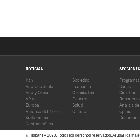
NOTICIAS
SECCIONE
Irán
Sociedad
Programas
Asia Occidental
Economía
Series
Asia y Oceanía
Ciencia/Tec
Cine Iraní
África
Deporte
Reporteros
Europa
Salud
Análisis de
América del Norte
Cultura
Opinión
Sudamérica
Documenta
Centroamérica
© HispanTV 2023. Todos los derechos reservados. Al usar los mater