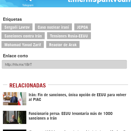
Etiquetas
Serguéi Lavrov
Caso nuclear iraní
JCPOA
Sanciones contra Irán
Tensiones Rusia-EEUU
Mohamad Yavad Zarif
Reactor de Arak
Enlace corto
RELACIONADAS
Irán: Fin de sanciones, única opción de EEUU para volver
al PIAC
Funcionario persa: EEUU levantaría más de 1000
sanciones a Irán