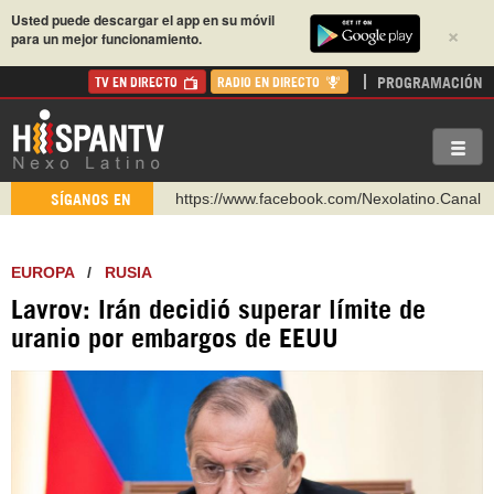
Usted puede descargar el app en su móvil
×
para un mejor funcionamiento.
PROGRAMACIÓN
TV EN DIRECTO
RADIO EN DIRECTO
https://www.facebook.com/Nexolatino.Canal
SÍGANOS EN
https://www.youtube.com/@nexo_latino
http://twitter.com/nexo_latino
EUROPA
/
RUSIA
https://t.me/hispantvcanal
Lavrov: Irán decidió superar límite de
https://urmedium.com/c/hispantv
uranio por embargos de EEUU
WhatsApp y Viber: +98 921 79 29 404
Instagram como: hispan_tv