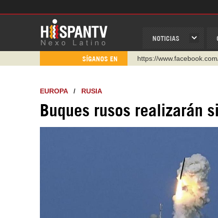
NOTICIAS
https://www.facebook.com
SÍGANOS EN
https://www.youtube.com/
http://twitter.com/nexo_lat
EUROPA
/
RUSIA
https://t.me/hispantvcanal
Buques rusos realizarán s
https://urmedium.com/c/h
WhatsApp y Viber: +98 92
Instagram como: hispan_t