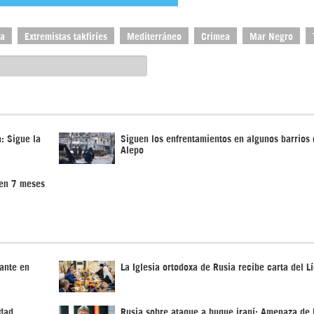
ia
Extremistas takfiríes
Mediterráneo
Crimea
Mar Negro
a: Sigue la
Siguen los enfrentamientos en algunos barrios 
Alepo
 en 7 meses
ante en
La Iglesia ortodoxa de Rusia recibe carta del Lí
edad
Rusia sobre ataque a buque iraní: Amenaza de