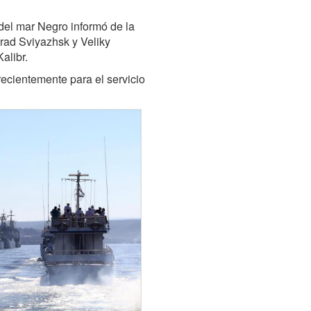
a del mar Negro informó de la
Grad Sviyazhsk y Veliky
alibr.
cientemente para el servicio