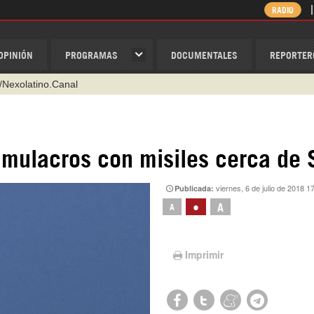
RADIO
OPINIÓN
PROGRAMAS
DOCUMENTALES
REPORTER
/Nexolatino.Canal
@nexo_latino
ino
imulacros con misiles cerca de S
ispantv
viernes, 6 de julio de 2018 1
Publicada:
1 79 29 404
•
A
A
v
Imprimir