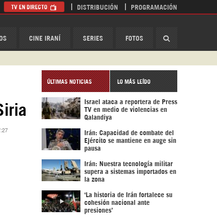
TV EN DIRECTO
DISTRIBUCIÓN
PROGRAMACIÓN
HispanTV
OS
CINE IRANÍ
SERIES
FOTOS
ÚLTIMAS NOTICIAS
LO MÁS LEÍDO
Israel ataca a reportera de Press
iria
TV en medio de violencias en
Qalandiya
7:27
Irán: Capacidad de combate del
Ejército se mantiene en auge sin
pausa
Irán: Nuestra tecnología militar
supera a sistemas importados en
la zona
‘La historia de Irán fortalece su
cohesión nacional ante
presiones’