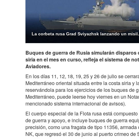
La corbeta rusa Grad Sviyazhsk lanzando un misil.
Buques de guerra de Rusia simularán disparos d
siria en el mes en curso, refleja el sistema de no
Aviadores.
En los días 11, 12, 18, 19, 25 y 26 de julio se cerra
Mediterráneo oriental situada entre la costa siria y l
reservándola para los ejercicios de los buques de g
Mediterráneo, puede leerse hoy viernes en un Nota
mencionado sistema internacional de avisos).
El cuerpo especial de la Flota rusa está compuesto 
de guerra y apoyo, e incluye buques de guerra eq
precisión, como una fragata de tipo 11356, armada c
NK, que regresó el 30 de junio al puerto crimeo de