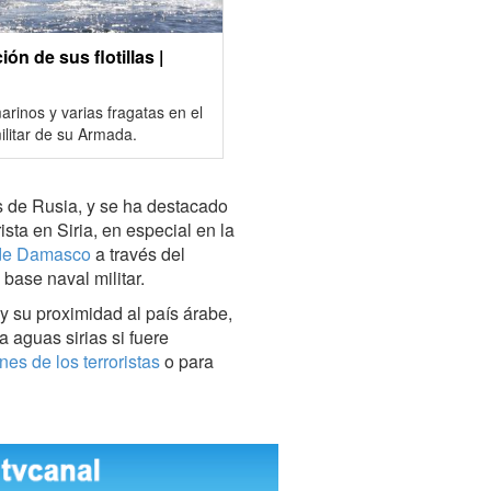
n de sus flotillas |
rinos y varias fragatas en el
litar de su Armada.
s de Rusia, y se ha destacado
ista en Siria, en especial en la
o de Damasco
a través del
base naval militar.
 y su proximidad al país árabe,
 aguas sirias si fuere
nes de los terroristas
o para