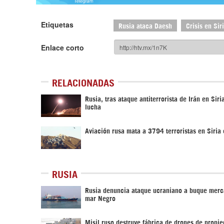
Etiquetas
Rusia ataca Daesh
Crisis en Sir
Enlace corto
RELACIONADAS
Rusia, tras ataque antiterrorista de Irán en Siri
lucha
Aviación rusa mata a 3794 terroristas en Siria
RUSIA
Rusia denuncia ataque ucraniano a buque merc
mar Negro
Misil ruso destruye fábrica de drones de propi