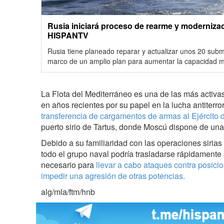
Rusia iniciará proceso de rearme y modernizació
HISPANTV
Rusia tiene planeado reparar y actualizar unos 20 subma
marco de un amplio plan para aumentar la capacidad mi
La Flota del Mediterráneo es una de las más activa
en años recientes por su papel en la lucha antiterror
transferencia de cargamentos de armas al Ejércit
puerto sirio de Tartus, donde Moscú dispone de una 
Debido a su familiaridad con las operaciones sirias
todo el grupo naval podría trasladarse rápidamente a
necesario para
llevar a cabo ataques contra posicio
impedir una agresión de otras potencias.
alg/mla/ftm/hnb