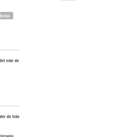
Tartus
El Hombre eterno | Parte 2
del este de
CGRI de Irán asesta duros golpes a EEUU
con ataque simultáneo en Asia Occidental |
Detrás de la Razón
der de Irán
 Ucrania