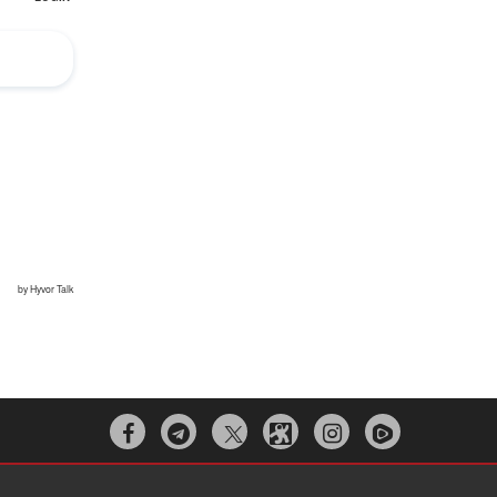


