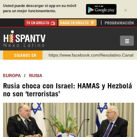
Usted puede descargar el app en su móvil
×
para un mejor funcionamiento.
PROGRAMACIÓN
TV EN DIRECTO
RADIO EN DIRECTO
https://www.facebook.com/Nexolatino.Canal
SÍGANOS EN
https://www.youtube.com/@nexo_latino
http://twitter.com/nexo_latino
EUROPA
/
RUSIA
https://t.me/hispantvcanal
Rusia choca con Israel: HAMAS y Hezbolá
https://urmedium.com/c/hispantv
no son ‘terroristas’
WhatsApp y Viber: +98 921 79 29 404
Instagram como: hispan_tv