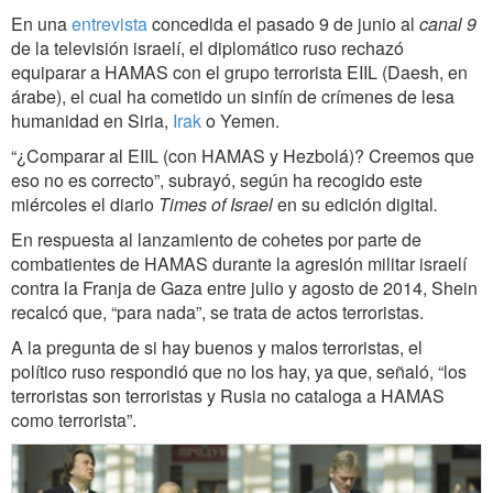
En una
entrevista
concedida el pasado 9 de junio al
canal 9
de la televisión israelí, el diplomático ruso rechazó
equiparar a HAMAS con el grupo terrorista EIIL (Daesh, en
árabe), el cual ha cometido un sinfín de crímenes de lesa
humanidad en Siria,
Irak
o Yemen.
“¿Comparar al EIIL (con HAMAS y Hezbolá)? Creemos que
eso no es correcto”, subrayó, según ha recogido este
miércoles el diario
Times of Israel
en su edición digital
.
En respuesta al lanzamiento de cohetes por parte de
combatientes de HAMAS durante la agresión militar israelí
contra la Franja de Gaza entre julio y agosto de 2014, Shein
recalcó que, “para nada”, se trata de actos terroristas.
A la pregunta de si hay buenos y malos terroristas, el
político ruso respondió que no los hay, ya que, señaló, “los
terroristas son terroristas y Rusia no cataloga a HAMAS
como terrorista”.