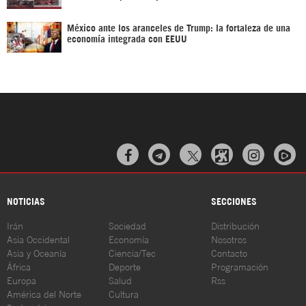
México ante los aranceles de Trump: la fortaleza de una
economía integrada con EEUU



NOTICIAS
SECCIONES
Irán
Sociedad
Distribución
Asia Occidental
Economía
Nosotros
Asia y Oceanía
Ciencia/Tec
Contacto
África
Deporte
Programación
Europa
Salud
Rss
América del Norte
Cultura