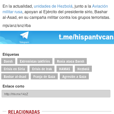
En la actualidad,
unidades de Hezbolá
, junto a la
Aviación
militar rusa
, apoyan al Ejército del presidente sirio, Bashar
al-Asad, en su campaña militar contra los grupos terroristas.
mjs/anz/snz/rba
Etiquetas
Daesh
Extremistas takfiríes
Rusia ataca Daesh
Crisis en Siria
Crisis de Irak
HAMAS
Hezbolá
Bashar al-Asad
Franja de Gaza
Agresión a Gaza
Enlace corto
RELACIONADAS