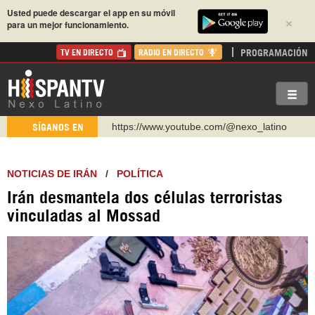
Usted puede descargar el app en su móvil
×
para un mejor funcionamiento.
PROGRAMACIÓN
TV EN DIRECTO
RADIO EN DIRECTO
https://www.youtube.com/@nexo_latino
SÍGANOS EN
http://twitter.com/nexo_latino
https://t.me/hispantvcanal
NOTICIAS DE IRÁN
/
POLÍTICA
https://urmedium.com/c/hispantv
Irán desmantela dos células terroristas
WhatsApp y Viber: +98 921 79 29 404
vinculadas al Mossad
Instagram como: hispan_tv
https://www.facebook.com/Nexolatino.Canal