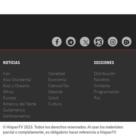



NOTICIAS
SECCIONES
Irán
Sociedad
Distribución
Asia Occidental
Economía
Nosotros
Asia y Oceanía
Ciencia/Tec
Contacto
África
Deporte
Programación
Europa
Salud
Rss
América del Norte
Cultura
Sudamérica
Centroamérica
© HispanTV 2023. Todos los derechos reservados. Al usar los materiales
parcial o completamente, es obligatorio hacer referencia a HispanTV