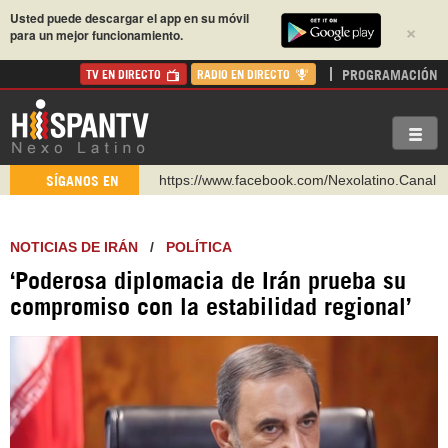
Usted puede descargar el app en su móvil
×
para un mejor funcionamiento.
PROGRAMACIÓN
TV EN DIRECTO
RADIO EN DIRECTO
https://www.facebook.com/Nexolatino.Canal
SÍGANOS EN
https://www.youtube.com/@nexo_latino
http://twitter.com/nexo_latino
NOTICIAS DE IRÁN
/
POLÍTICA
https://t.me/hispantvcanal
‘Poderosa diplomacia de Irán prueba su
https://urmedium.com/c/hispantv
compromiso con la estabilidad regional’
WhatsApp y Viber: +98 921 79 29 404
Instagram como: hispan_tv