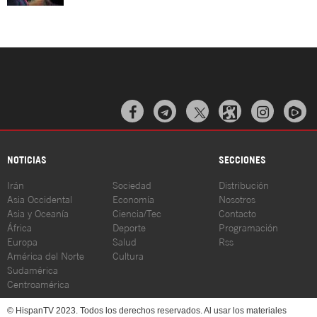



NOTICIAS
SECCIONES
Irán
Sociedad
Distribución
Asia Occidental
Economía
Nosotros
Asia y Oceanía
Ciencia/Tec
Contacto
África
Deporte
Programación
Europa
Salud
Rss
América del Norte
Cultura
Sudamérica
Centroamérica
© HispanTV 2023. Todos los derechos reservados. Al usar los materiales