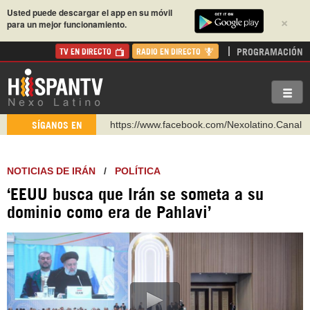
Usted puede descargar el app en su móvil
×
para un mejor funcionamiento.
PROGRAMACIÓN
TV EN DIRECTO
RADIO EN DIRECTO
https://www.facebook.com/Nexolatino.Canal
SÍGANOS EN
https://www.youtube.com/@nexo_latino
http://twitter.com/nexo_latino
NOTICIAS DE IRÁN
/
POLÍTICA
https://t.me/hispantvcanal
‘EEUU busca que Irán se someta a su
https://urmedium.com/c/hispantv
dominio como era de Pahlavi’
WhatsApp y Viber: +98 921 79 29 404
Instagram como: hispan_tv