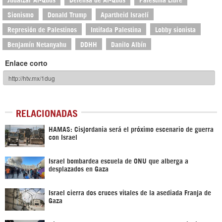
Sionismo
Donald Trump
Apartheid Israelí
Represión de Palestinos
Intifada Palestina
Lobby sionista
Benjamín Netanyahu
DDHH
Danilo Albín
Enlace corto
RELACIONADAS
HAMAS: Cisjordania será el próximo escenario de guerra
con Israel
Israel bombardea escuela de ONU que alberga a
desplazados en Gaza
Israel cierra dos cruces vitales de la asediada Franja de
Gaza