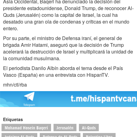
Asia Occidental, Baqeri ha denunciado la decisión del
presidente estadounidense, Donald Trump, de reconocer Al-
Quds (Jerusalén) como la capital de Israel, la cual ha
desatado una gran ola de condenas y críticas en el mundo
entero.
Por su parte, el ministro de Defensa iraní, el general de
brigada Amir Hatami, aseguró que la decisión de Trump
acelerará la destrucción de Israel y multiplicará la unidad de
la comunidad musulmana.
El periodista Danilo Albín aborda el tema desde el País
Vasco (España) en una entrevista con HispanTV.
mhn/ctl/rba
Etiquetas
Mohamad Hosein Baqeri
Jerusalén
Al-Quds
Judaizar Al-Quds
Defensa de Al-Quds
Palestina Libre