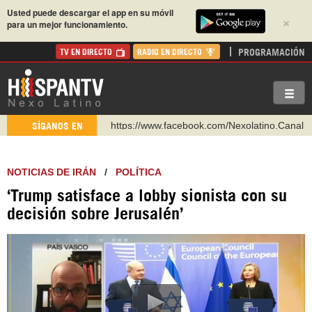
Usted puede descargar el app en su móvil
×
para un mejor funcionamiento.
PROGRAMACIÓN
TV EN DIRECTO
RADIO EN DIRECTO
https://www.youtube.com/@nexo_latino
SÍGANOS EN
http://twitter.com/nexo_latino
https://t.me/hispantvcanal
NOTICIAS DE IRÁN
/
POLÍTICA
https://urmedium.com/c/hispantv
‘Trump satisface a lobby sionista con su
WhatsApp y Viber: +98 921 79 29 404
decisión sobre Jerusalén’
Instagram como: hispan_tv
https://www.facebook.com/Nexolatino.Canal