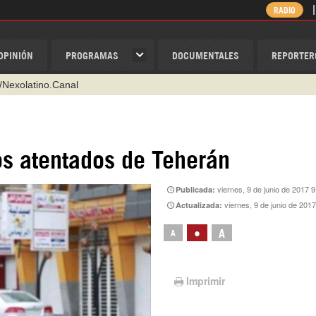
RADIO
OPINIÓN
PROGRAMAS
DOCUMENTALES
REPORTER
/Nexolatino.Canal
@nexo_latino
ino
os atentados de Teherán
ispantv
1 79 29 404
viernes, 9 de junio de 2017 9
Publicada:
viernes, 9 de junio de 201
Actualizada:
v
•
A
A
Imprimir