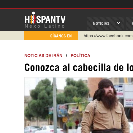
NOTICIAS
https://www.facebook.com
SÍGANOS EN
https://www.youtube.com/
http://twitter.com/nexo_lat
NOTICIAS DE IRÁN
/
POLÍTICA
https://t.me/hispantvcanal
Conozca al cabecilla de l
https://urmedium.com/c/h
WhatsApp y Viber: +98 92
Instagram como: hispan_t