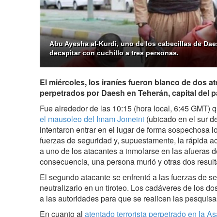
Abu Ayesha al-Kurdi, uno de los cabecillas de Dae
decapitar con cuchillo a tres personas.
El miércoles, los iraníes fueron blanco de dos at
perpetrados por Daesh en Teherán, capital del p
Fue alrededor de las 10:15 (hora local, 6:45 GMT) 
el mausoleo del Imam Jomeini
(ubicado en el sur d
intentaron entrar en el lugar de forma sospechosa l
fuerzas de seguridad y, supuestamente, la rápida ac
a uno de los atacantes a inmolarse en las afueras d
consecuencia, una persona murió y otras dos result
El segundo atacante se enfrentó a las fuerzas de s
neutralizarlo en un tiroteo. Los cadáveres de los do
a las autoridades para que se realicen las pesquisas
En cuanto al
atentado terrorista perpetrado en la 