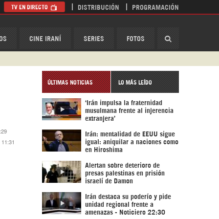
TV EN DIRECTO
DISTRIBUCIÓN
PROGRAMACIÓN
HispanTV
OS
CINE IRANÍ
SERIES
FOTOS
ÚLTIMAS NOTICIAS
LO MÁS LEÍDO
‘Irán impulsa la fraternidad
musulmana frente al injerencia
extranjera’
:29
Irán: mentalidad de EEUU sigue
7 11:31
igual: aniquilar a naciones como
en Hiroshima
Alertan sobre deterioro de
presas palestinas en prisión
israelí de Damon
Irán destaca su poderío y pide
unidad regional frente a
amenazas - Noticiero 22:30