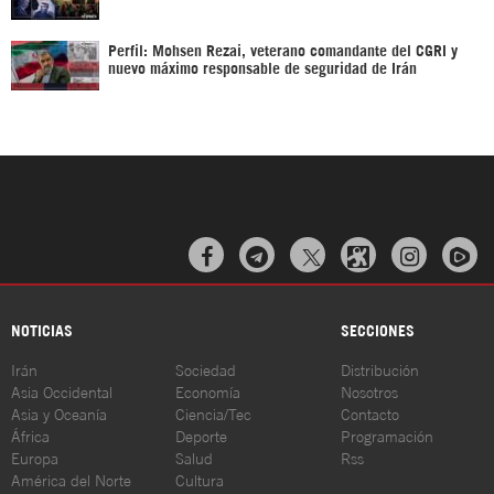
Perfil: Mohsen Rezai, veterano comandante del CGRI y
nuevo máximo responsable de seguridad de Irán



NOTICIAS
SECCIONES
Irán
Sociedad
Distribución
Asia Occidental
Economía
Nosotros
Asia y Oceanía
Ciencia/Tec
Contacto
África
Deporte
Programación
Europa
Salud
Rss
América del Norte
Cultura