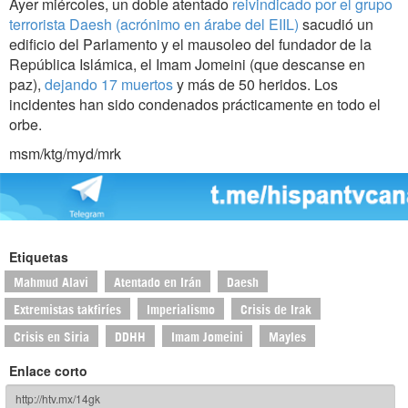
Ayer miércoles, un doble atentado
reivindicado por el grupo
terrorista Daesh (acrónimo en árabe del EIIL)
sacudió un
edificio del Parlamento y el mausoleo del fundador de la
República Islámica, el Imam Jomeini (que descanse en
paz),
dejando 17 muertos
y más de 50 heridos. Los
incidentes han sido condenados prácticamente en todo el
orbe.
msm/ktg/myd/mrk
Etiquetas
Mahmud Alavi
Atentado en Irán
Daesh
Extremistas takfiríes
Imperialismo
Crisis de Irak
Crisis en Siria
DDHH
Imam Jomeini
Mayles
Enlace corto