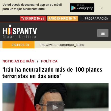
Usted puede descargar el app en su móvil
×
para un mejor funcionamiento.
PROGRAMACIÓN
TV EN DIRECTO
RADIO EN DIRECTO
http://twitter.com/nexo_latino
SÍGANOS EN
https://t.me/hispantvcanal
https://urmedium.com/c/hispantv
NOTICIAS DE IRÁN
/
POLÍTICA
WhatsApp y Viber: +98 921 79 29 404
‘Irán ha neutralizado más de 100 planes
Instagram como: hispan_tv
terroristas en dos años’
https://www.facebook.com/Nexolatino.Canal
https://www.youtube.com/@nexo_latino