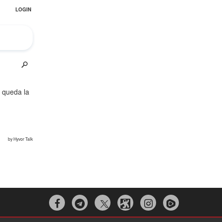
El Hombre eterno | Parte 2
CGRI de Irán asesta duros golpes a EEUU
con ataque simultáneo en Asia Occidental |
Detrás de la Razón


