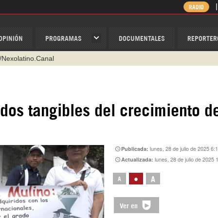
RADIO
OPINIÓN
PROGRAMAS
DOCUMENTALES
REPORTER
/Nexolatino.Canal
@nexo_latino
ino
os tangibles del crecimiento de
ispantv
1 79 29 404
v
lunes, 28 de julio de 2025 6:
Publicada:
lunes, 28 de julio de 2025 
Actualizada:
•
A
A
Ver en