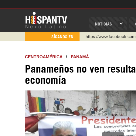
NOTICIAS
https://www.facebook.com
SÍGANOS EN
https://www.youtube.com/
http://twitter.com/nexo_lat
CENTROAMÉRICA
/
PANAMÁ
https://t.me/hispantvcanal
Panameños no ven resultad
https://urmedium.com/c/h
WhatsApp y Viber: +98 92
economía
Instagram como: hispan_t