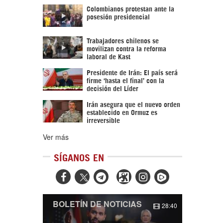
Colombianos protestan ante la
posesión presidencial
Trabajadores chilenos se
movilizan contra la reforma
laboral de Kast
Presidente de Irán: El país será
firme ‘hasta el final’ con la
decisión del Líder
Irán asegura que el nuevo orden
establecido en Ormuz es
irreversible
Ver más
SÍGANOS EN



BOLETÍN DE NOTICIAS
28:40