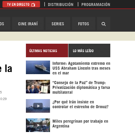
TV EN DIRECTO
DISTRIBUCIÓN
PROGRAMACIÓN
HispanTV
OS
CINE IRANÍ
SERIES
FOTOS
ÚLTIMAS NOTICIAS
LO MÁS LEÍDO
Informe: Agotamiento extremo en
 la
USS Abraham Lincoln tras meses
en el mar
“Consejo de la Paz” de Trump:
Privatización diplomática y farsa
15
multilateral
10:29
¿Por qué Irán insiste en
controlar el estrecho de Ormuz?
Miles peregrinan por trabajo en
Argentina