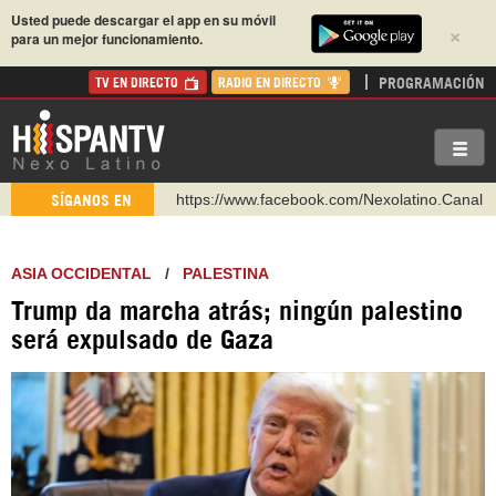
Usted puede descargar el app en su móvil
×
para un mejor funcionamiento.
PROGRAMACIÓN
TV EN DIRECTO
RADIO EN DIRECTO
https://www.facebook.com/Nexolatino.Canal
SÍGANOS EN
https://www.youtube.com/@nexo_latino
http://twitter.com/nexo_latino
ASIA OCCIDENTAL
/
PALESTINA
https://t.me/hispantvcanal
Trump da marcha atrás; ningún palestino
https://urmedium.com/c/hispantv
será expulsado de Gaza
WhatsApp y Viber: +98 921 79 29 404
Instagram como: hispan_tv