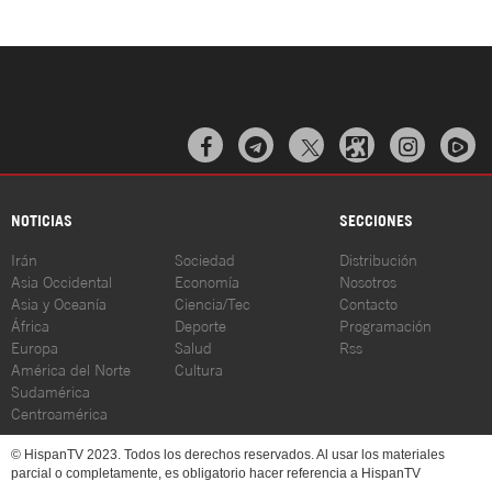



NOTICIAS
SECCIONES
Irán
Sociedad
Distribución
Asia Occidental
Economía
Nosotros
Asia y Oceanía
Ciencia/Tec
Contacto
África
Deporte
Programación
Europa
Salud
Rss
América del Norte
Cultura
Sudamérica
Centroamérica
© HispanTV 2023. Todos los derechos reservados. Al usar los materiales
parcial o completamente, es obligatorio hacer referencia a HispanTV