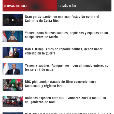
ÚLTIMAS NOTICIAS
LO MÁS LEÍDO
Gran participación en una manifestación contra el
Gobierno de Costa Rica
Yemen ataca fuerzas saudíes, depósitos y equipos en un
campamento de Marib
Irán a Trump: Antes de repartir botines, deben haber
vencido en la guerra
Yemen a saudíes: Aunque movilicen al mundo entero, no
les servirá de nada
BDS pide anular tratado de libre comercio entre
Guatemala y régimen israelí
Chilenos exponen ante CIDH vulneraciones a los DDHH
del gobierno de Kast
BofA Global Research: solo quedan 43 días para el fin del