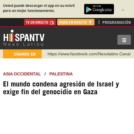
Usted puede descargar el app en su móvil
×
para un mejor funcionamiento.
PROGRAMACIÓN
TV EN DIRECTO
RADIO EN DIRECTO
https://www.facebook.com/Nexolatino.Canal
SÍGANOS EN
https://www.youtube.com/@nexo_latino
http://twitter.com/nexo_latino
ASIA OCCIDENTAL
/
PALESTINA
https://t.me/hispantvcanal
El mundo condena agresión de Israel y
https://urmedium.com/c/hispantv
exige fin del genocidio en Gaza
WhatsApp y Viber: +98 921 79 29 404
Instagram como: hispan_tv