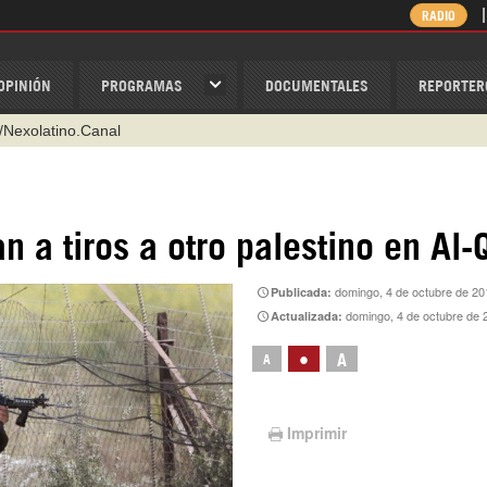
RADIO
OPINIÓN
PROGRAMAS
DOCUMENTALES
REPORTER
/Nexolatino.Canal
@nexo_latino
ino
n a tiros a otro palestino en Al-
ispantv
domingo, 4 de octubre de 20
Publicada:
1 79 29 404
domingo, 4 de octubre de 
Actualizada:
v
•
A
A
Imprimir