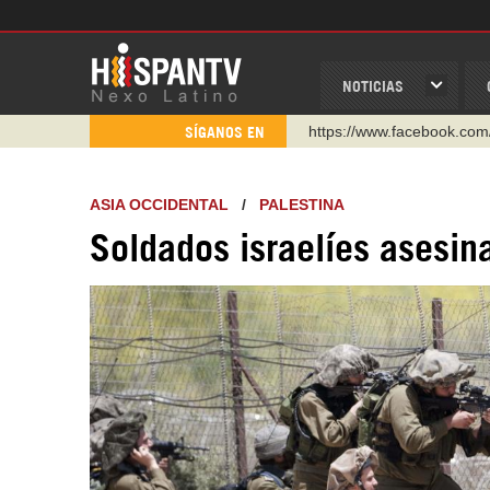
NOTICIAS
https://www.facebook.com
SÍGANOS EN
https://www.youtube.com/
http://twitter.com/nexo_lat
ASIA OCCIDENTAL
/
PALESTINA
https://t.me/hispantvcanal
Soldados israelíes asesina
https://urmedium.com/c/h
WhatsApp y Viber: +98 92
Instagram como: hispan_t