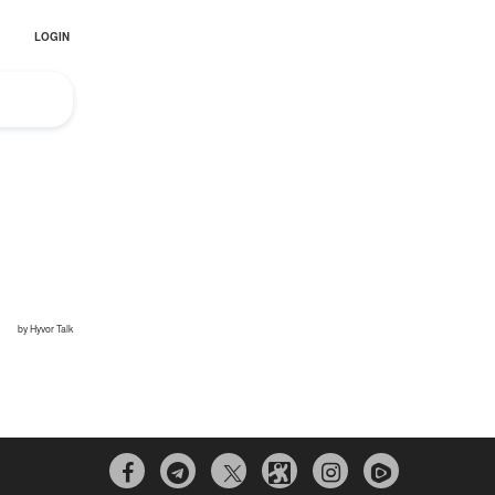
El Hombre eterno | Parte 2
CGRI de Irán asesta duros golpes a EEUU
con ataque simultáneo en Asia Occidental |
Detrás de la Razón


