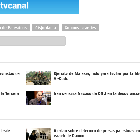
 de Palestinos
Cisjordania
Colonos israelíes
ionistas de
Ejército de Malasia, listo para luchar por la li
Al-Quds
 la Tercera
Irán censura fracaso de ONU en la descoloniza
 desde
Alertan sobre deterioro de presas palestinas en
israelí de Damon