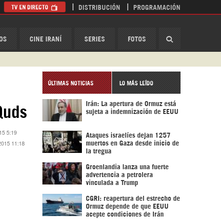
TV EN DIRECTO
DISTRIBUCIÓN
PROGRAMACIÓN
HispanTV
OS
CINE IRANÍ
SERIES
FOTOS
ÚLTIMAS NOTICIAS
LO MÁS LEÍDO
Irán: La apertura de Ormuz está
Quds
sujeta a indemnización de EEUU
15 5:19
Ataques israelíes dejan 1257
2015 11:18
muertos en Gaza desde inicio de
la tregua
Groenlandia lanza una fuerte
advertencia a petrolera
vinculada a Trump
CGRI: reapertura del estrecho de
Ormuz depende de que EEUU
acepte condiciones de Irán