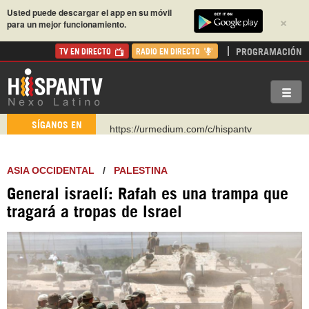
Usted puede descargar el app en su móvil
×
para un mejor funcionamiento.
PROGRAMACIÓN
TV EN DIRECTO
RADIO EN DIRECTO
https://urmedium.com/c/hispantv
SÍGANOS EN
WhatsApp y Viber: +98 921 79 29 404
Instagram como: hispan_tv
ASIA OCCIDENTAL
/
PALESTINA
https://www.facebook.com/Nexolatino.Canal
General israelí: Rafah es una trampa que
https://www.youtube.com/@nexo_latino
tragará a tropas de Israel
http://twitter.com/nexo_latino
https://t.me/hispantvcanal