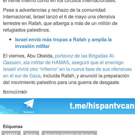
el frente interno como en los círculos internacionales.
Pese a advertencias y rechazo de la comunidad
internacional, Israel lanzó el 6 de mayo una ofensiva
terrestre en Rafah, que alberga a más de un millón de
refugiados palestinos.
Israel envía más tropas a Rafah y amplía la
invasión militar
El viernes, Abu Obeida,
portavoz de las Brigadas Al-
Qassam, ala militar de HAMAS, aseguró que el enemigo
israelí vivirá otro “infierno” en la nueva fase de sus ofensivas
en el sur de Gaza
, incluida Rafah, y anunció la preparación
del movimiento palestino para una guerra de desgaste.
ftm/ncl/mkh
Etiquetas
HAMAS
Rafah
Brigadas Ezzedin Al-Qassam