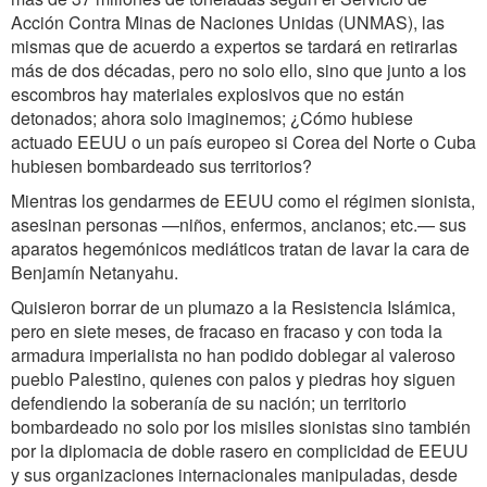
Acción Contra Minas de Naciones Unidas (UNMAS), las
mismas que de acuerdo a expertos se tardará en retirarlas
más de dos décadas, pero no solo ello, sino que junto a los
escombros hay materiales explosivos que no están
detonados; ahora solo imaginemos; ¿Cómo hubiese
actuado EEUU o un país europeo si Corea del Norte o Cuba
hubiesen bombardeado sus territorios?
Mientras los gendarmes de EEUU como el régimen sionista,
asesinan personas —niños, enfermos, ancianos; etc.— sus
aparatos hegemónicos mediáticos tratan de lavar la cara de
Benjamín Netanyahu.
Quisieron borrar de un plumazo a la Resistencia Islámica,
pero en siete meses, de fracaso en fracaso y con toda la
armadura imperialista no han podido doblegar al valeroso
pueblo Palestino, quienes con palos y piedras hoy siguen
defendiendo la soberanía de su nación; un territorio
bombardeado no solo por los misiles sionistas sino también
por la diplomacia de doble rasero en complicidad de EEUU
y sus organizaciones internacionales manipuladas, desde