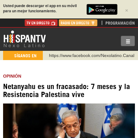
Usted puede descargar el app en su móvil
×
para un mejor funcionamiento.
PROGRAMACIÓN
TV EN DIRECTO
RADIO EN DIRECTO
https://www.facebook.com/Nexolatino.Canal
SÍGANOS EN
https://www.youtube.com/@nexo_latino
http://twitter.com/nexo_latino
OPINIÓN
https://t.me/hispantvcanal
Netanyahu es un fracasado: 7 meses y la
https://urmedium.com/c/hispantv
Resistencia Palestina vive
WhatsApp y Viber: +98 921 79 29 404
Instagram como: hispan_tv