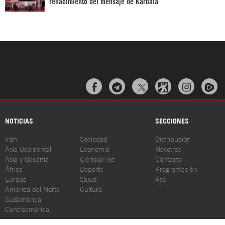
renacimiento del mensaje de Karbala



NOTICIAS
SECCIONES
Irán
Sociedad
Distribución
Asia Occidental
Economía
Nosotros
Asia y Oceanía
Ciencia/Tec
Contacto
África
Deporte
Programación
Europa
Salud
Rss
América del Norte
Cultura
Sudamérica
Centroamérica