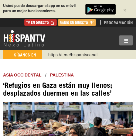
Usted puede descargar el app en su móvil
×
para un mejor funcionamiento.
PROGRAMACIÓN
TV EN DIRECTO
RADIO EN DIRECTO
https://t.me/hispantvcanal
SÍGANOS EN
https://urmedium.com/c/hispantv
WhatsApp y Viber: +98 921 79 29 404
ASIA OCCIDENTAL
/
PALESTINA
Instagram como: hispan_tv
https://www.facebook.com/Nexolatino.Canal
‘Refugios en Gaza están muy llenos;
desplazados duermen en las calles’
https://www.youtube.com/@nexo_latino
http://twitter.com/nexo_latino