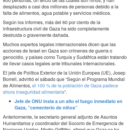
800 personas, un tercio de las cuales son niños, y han
desplazado a casi dos millones de personas debido a la
falta de alimentos, agua potable y servicios médicos.
Según los informes, más del 60 por ciento de la
infraestructura civil de Gaza ha sido completamente
destruida o gravemente dañada.
Muchos expertos legales internacionales dicen que las
acciones de Israel en Gaza son crímenes de guerra o
genocidio, y países como Turquía y Sudáfrica están tratando
de llevar casos legales ante tribunales internacionales.
El jefe de Política Exterior de la Unión Europea (UE), Josep
Borrell,
advirtió el sábado que “Según el Programa Mundial
de Alimentos,
el 100 % de la población de Gaza padece
ahora inseguridad alimentaria
”.
Jefe de ONU insta a un alto el fuego inmediato en
Gaza, “cementerio de niños”
Anteriormente,
le secretario general adjunto de Asuntos
Humanitarios y coordinador del Socorro de Emergencia de
Naciones Unidas, Martin Griffiths
, afirmó que Gaza se ha