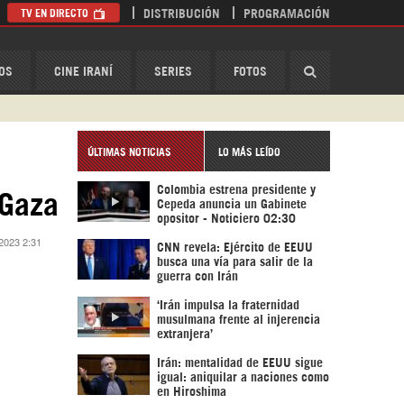
TV EN DIRECTO
DISTRIBUCIÓN
PROGRAMACIÓN
HispanTV
OS
CINE IRANÍ
SERIES
FOTOS
ÚLTIMAS NOTICIAS
LO MÁS LEÍDO
Colombia estrena presidente y
 Gaza
Cepeda anuncia un Gabinete
opositor - Noticiero 02:30
 2023 2:31
CNN revela: Ejército de EEUU
busca una vía para salir de la
guerra con Irán
‘Irán impulsa la fraternidad
musulmana frente al injerencia
extranjera’
Irán: mentalidad de EEUU sigue
igual: aniquilar a naciones como
en Hiroshima