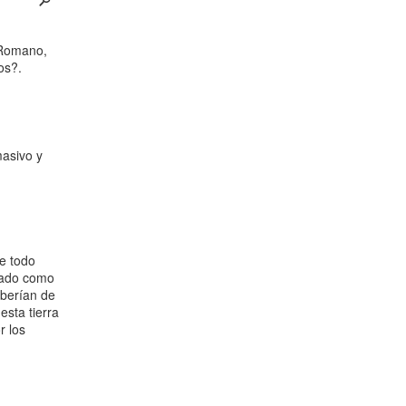
¿Cómo será el Golfo Pérsico sin EEUU?
Irán pide “tolerancia cero” ante ataques
contra instalaciones nucleares | Detrás de
la Razón