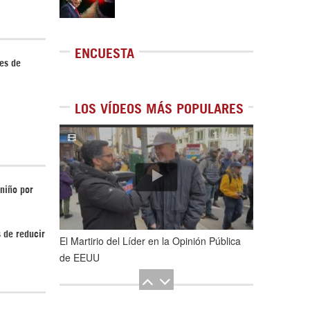
ENCUESTA
les de
LOS VÍDEOS MÁS POPULARES
1
de
5
 niño por
 de reducir
El Martirio del Líder en la Opinión Pública
de EEUU