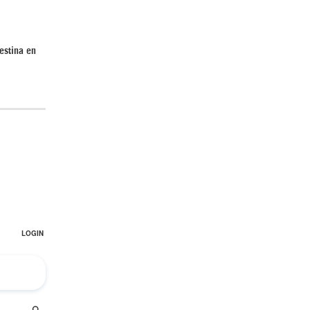
estina en
El Hombre eterno | Parte 2
CGRI de Irán asesta duros golpes a EEUU
con ataque simultáneo en Asia Occidental |
Detrás de la Razón