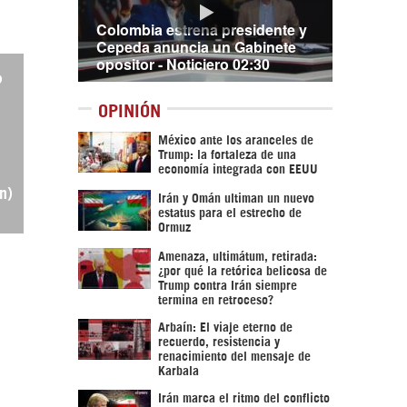
Colombia estrena presidente y
Cepeda anuncia un Gabinete
opositor - Noticiero 02:30
و
OPINIÓN
México ante los aranceles de
Trump: la fortaleza de una
economía integrada con EEUU
qudsn)
Irán y Omán ultiman un nuevo
estatus para el estrecho de
Ormuz
Amenaza, ultimátum, retirada:
¿por qué la retórica belicosa de
Trump contra Irán siempre
termina en retroceso?
Arbaín: El viaje eterno de
recuerdo, resistencia y
renacimiento del mensaje de
Karbala
Irán marca el ritmo del conflicto