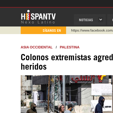
NOTICIAS
https://www.facebook.com
SÍGANOS EN
https://www.youtube.com/
http://twitter.com/nexo_lat
ASIA OCCIDENTAL
/
PALESTINA
https://t.me/hispantvcanal
Colonos extremistas agred
https://urmedium.com/c/h
heridos
WhatsApp y Viber: +98 92
Instagram como: hispan_t