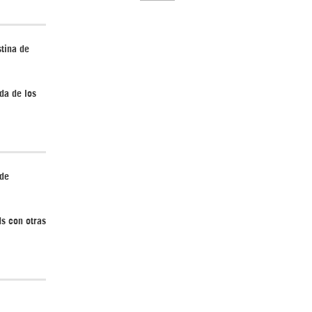
tina de
El Hombre eterno | Parte 2
da de los
 de
CGRI de Irán asesta duros golpes a EEUU
ds con otras
con ataque simultáneo en Asia Occidental |
Detrás de la Razón