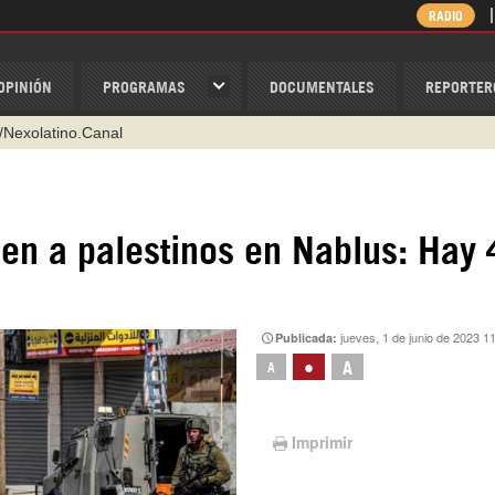
RADIO
OPINIÓN
PROGRAMAS
DOCUMENTALES
REPORTER
/Nexolatino.Canal
@nexo_latino
ino
en a palestinos en Nablus: Hay
ispantv
1 79 29 404
v
jueves, 1 de junio de 2023 1
Publicada:
•
A
A
Imprimir