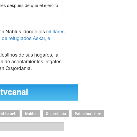
les después de que el ejército
 en Nablus, donde los
militares
 de refugiados Askar, e
alestinos de sus hogares, la
ión de asentamientos ilegales
 en Cisjordania.
id Israelí
Nablus
Cisjordania
Palestina Libre