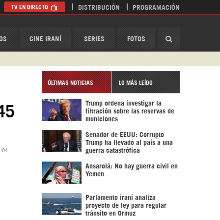
TV EN DIRECTO
DISTRIBUCIÓN
PROGRAMACIÓN
HispanTV
OS
CINE IRANÍ
SERIES
FOTOS
ÚLTIMAS NOTICIAS
LO MÁS LEÍDO
Trump ordena investigar la
 45
filtración sobre las reservas de
municiones
Senador de EEUU: Corrupto
Trump ha llevado al país a una
1:04
guerra catastrófica
Ansarolá: No hay guerra civil en
Yemen
Parlamento iraní analiza
proyecto de ley para regular
tránsito en Ormuz