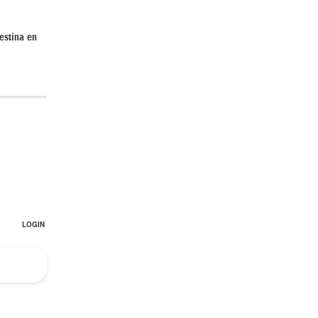
estina en
Irán pide “tolerancia cero” ante ataques
contra instalaciones nucleares | Detrás de
la Razón
¿Cómo será el Golfo Pérsico sin EEUU?