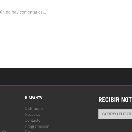
S
HISPANTV
RECIBIR NOT
Distribución
Nosotros
Contacto
Programación
l día
Rss