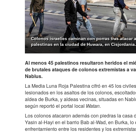
Colonos israelíes caminan con porras tras atacar a
palestinas en la ciudad de Huwara, en Cisjordania.
Al menos 45 palestinos resultaron heridos el 
de brutales ataques de colonos extremistas a va
Nablus.
La Media Luna Roja Palestina cifró en 45 los civile
lesionados en los asaltos de los colonos, escoltados 
aldea de Burka, y aldeas vecinas, situadas en Nablu
según reportó el portal local
Watan
.
Los colonos atacaron además con piedras la casa 
Yasin al-Hayi en el barrio Bab al-Wad, en Burka, lo
enfrentamiento entre los residentes y los extremista