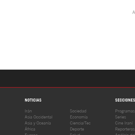
NOTICIAS
SECCIONE
Irán
Sociedad
Programas
Asia Occidental
Economía
Series
Asia y Oceanía
Ciencia/Tec
Cine Iraní
África
Deporte
Reporteros
Europa
Salud
Análisis de