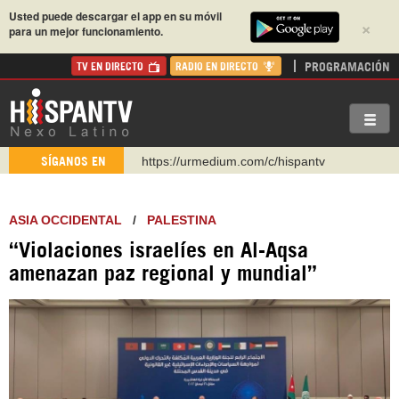
Usted puede descargar el app en su móvil
×
para un mejor funcionamiento.
PROGRAMACIÓN
TV EN DIRECTO
RADIO EN DIRECTO
https://urmedium.com/c/hispantv
SÍGANOS EN
WhatsApp y Viber: +98 921 79 29 404
Instagram como: hispan_tv
ASIA OCCIDENTAL
/
PALESTINA
https://www.facebook.com/Nexolatino.Canal
“Violaciones israelíes en Al-Aqsa
https://www.youtube.com/@nexo_latino
amenazan paz regional y mundial”
http://twitter.com/nexo_latino
https://t.me/hispantvcanal