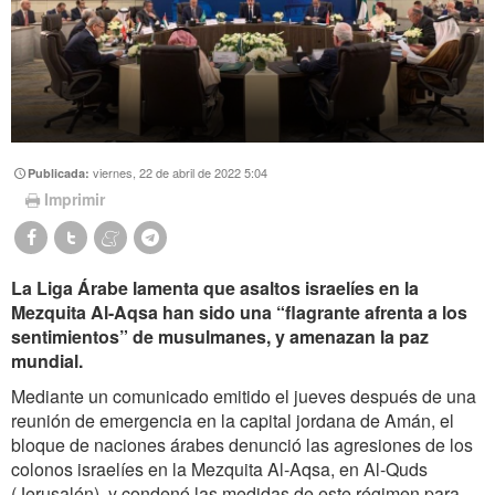
viernes, 22 de abril de 2022 5:04
Publicada:
Imprimir
La Liga Árabe lamenta que asaltos israelíes en la
Mezquita Al-Aqsa han sido una “flagrante afrenta a los
sentimientos” de musulmanes, y amenazan la paz
mundial.
Mediante un comunicado emitido el jueves después de una
reunión de emergencia en la capital jordana de Amán, el
bloque de naciones árabes denunció las agresiones de los
colonos israelíes en
la Mezquita Al-Aqsa, en Al-Quds
(Jerusalén),
y condenó las medidas de este régimen para