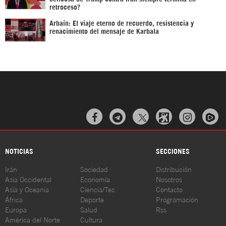
retroceso?
Arbaín: El viaje eterno de recuerdo, resistencia y
renacimiento del mensaje de Karbala



NOTICIAS
SECCIONES
Irán
Sociedad
Distribución
Asia Occidental
Economía
Nosotros
Asia y Oceanía
Ciencia/Tec
Contacto
África
Deporte
Programación
Europa
Salud
Rss
América del Norte
Cultura