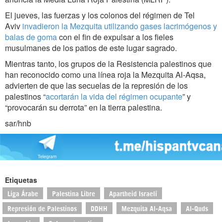
El jueves,
las fuerzas y los colonos del régimen de Tel
Aviv
invadieron
la Mezquita utilizando gases lacrimógenos y
balas de goma
con el fin de expulsar a los fieles
musulmanes
de los patios de este lugar sagrado.
Mientras tanto, los grupos de la Resistencia palestinos que
han reconocido como una línea roja la Mezquita Al-Aqsa,
advierten de
que las secuelas de la represión de los
palestinos “
acortarán la vida del régimen ocupante
” y
“provocarán su derrota” en la tierra palestina.
sar/hnb
Etiquetas
Liga Árabe
Palestina Libre
Apartheid Israelí
Represión de Palestinos
DDHH
Mezquita Al-Aqsa
Al-Quds