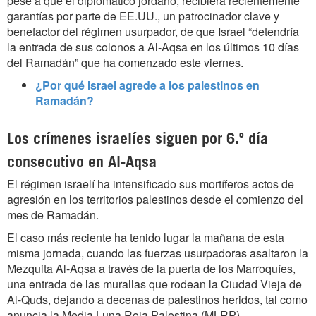
pese a que el diplomático jordano, recibiera recientemente
garantías por parte de EE.UU., un patrocinador clave y
benefactor del régimen usurpador, de que Israel “detendría
la entrada de sus colonos a Al-Aqsa en los últimos 10 días
del Ramadán” que ha comenzado este viernes.
¿Por qué Israel agrede a los palestinos en
Ramadán?
Los crímenes israelíes siguen por 6.º día
consecutivo en Al-Aqsa
El régimen israelí ha intensificado sus mortíferos actos de
agresión en los territorios palestinos desde el comienzo del
mes de Ramadán.
El caso más reciente ha tenido lugar la mañana de esta
misma jornada, cuando las fuerzas usurpadoras asaltaron la
Mezquita Al-Aqsa a través de
la puerta de los Marroquíes,
una entrada de las murallas que rodean la Ciudad Vieja de
Al-Quds
, dejando a decenas de palestinos heridos, tal
como
anuncia la Media Luna Roja Palestina (MLRP)
.