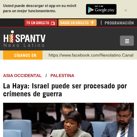
Usted puede descargar el app en su móvil
×
para un mejor funcionamiento.
PROGRAMACIÓN
TV EN DIRECTO
RADIO EN DIRECTO
https://www.facebook.com/Nexolatino.Canal
SÍGANOS EN
https://www.youtube.com/@nexo_latino
http://twitter.com/nexo_latino
ASIA OCCIDENTAL
/
PALESTINA
https://t.me/hispantvcanal
La Haya: Israel puede ser procesado por
https://urmedium.com/c/hispantv
crímenes de guerra
WhatsApp y Viber: +98 921 79 29 404
Instagram como: hispan_tv