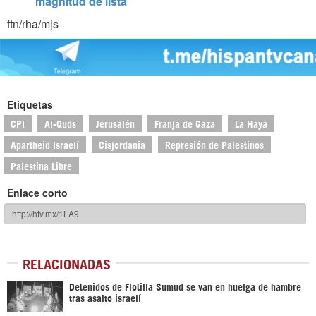
magnitud de lista
ftn/rha/mjs
Etiquetas
CPI
Al-Quds
Jerusalén
Franja de Gaza
La Haya
Apartheid Israelí
Cisjordania
Represión de Palestinos
Palestina Libre
Enlace corto
RELACIONADAS
Detenidos de Flotilla Sumud se van en huelga de hambre
tras asalto israelí